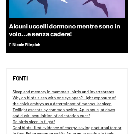
Alcuni uccelli dormono mentre sono in
volo…e senza cadere!
Di
Nicole Pillepich
FONTI
Sleep and memory in mammals, birds and invertebrates
Why do birds sleep with one eye open? Light exposure of
the chick embryo as a determinant of monocular sleep
Twilight ascents by common swifts, Apus apus, at dawn
and dusk: acquisition of orientation cues?
Do birds sleep in flight?
Cool birds: first evidence of energy-saving nocturnal torpor
in free-living common swifts Apus apus resting in their