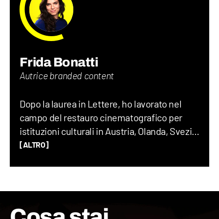
Frida Bonatti
Autrice branded content
Dopo la laurea in Lettere, ho lavorato nel
campo del restauro cinematografico per
istituzioni culturali in Austria, Olanda, Svezia
e Italia. Nel frattempo, ho coltivato
[ALTRO]
l'interesse per la produzione di video online
e podcast, che ha preso il sopravvento su
quello per il cinema. Ho frequentato un
corso di Content Management e Copywriting
Cosa stai
allo IED e sono entrata in Geopop, dove mi