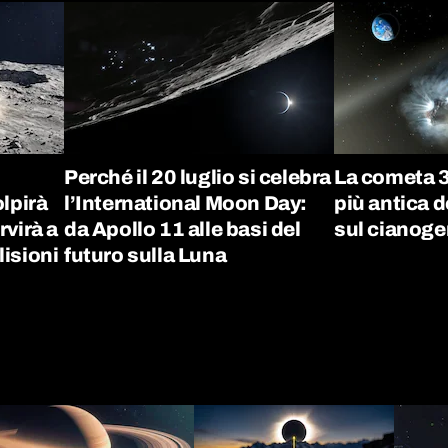
Perché il 20 luglio si celebra
La cometa 3
lpirà
l’International Moon Day:
più antica d
rvirà a
da Apollo 11 alle basi del
sul cianoge
lisioni
futuro sulla Luna