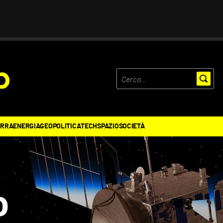
ERRA
ENERGIA
GEOPOLITICA
TECH
SPAZIO
SOCIETÀ
o