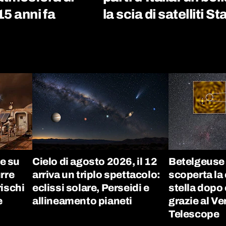
15 anni fa
la scia di satelliti St
e su
Cielo di agosto 2026, il 12
Betelgeuse 
rre
arriva un triplo spettacolo:
scoperta la
rischi
eclissi solare, Perseidi e
stella dopo 
e
allineamento pianeti
grazie al Ve
Telescope