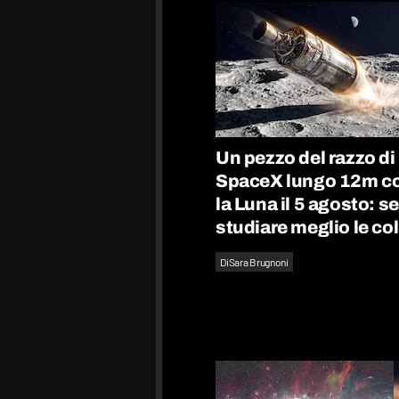
Un pezzo del razzo di
SpaceX lungo 12m co
la Luna il 5 agosto: se
studiare meglio le col
Di
Sara Brugnoni