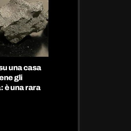
 su una casa
ene gli
a: è una rara