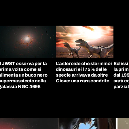
Il JWST osserva per la
L’asteroide che sterminò i
Eclissi
prima volta come si
dinosauri e il 75% delle
la prim
alimenta un buco nero
specie arrivava da oltre
dal 1999
supermassiccio nella
Giove: una rara condrite
sarà c
galassia NGC 4696
parzia