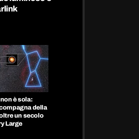
arlink
non è sola:
 compagna della
oltre un secolo
ry Large