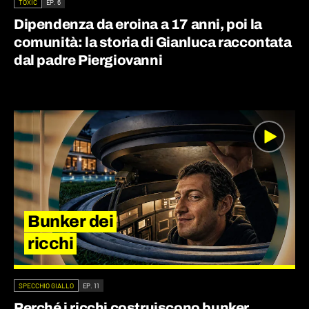
TOXIC
EP. 6
Dipendenza da eroina a 17 anni, poi la
comunità: la storia di Gianluca raccontata
dal padre Piergiovanni
Bunker dei
ricchi
SPECCHIO GIALLO
EP. 11
Perché i ricchi costruiscono bunker