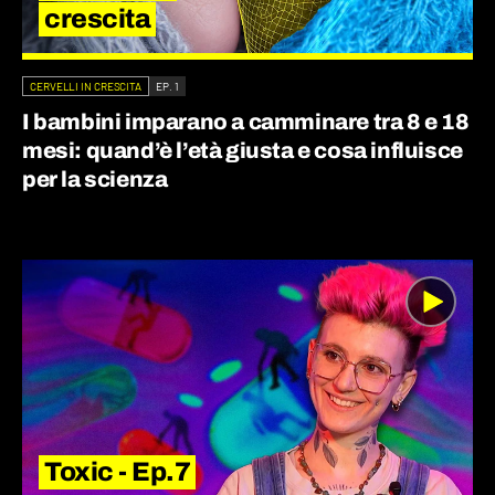
crescita
CERVELLI IN CRESCITA
EP. 1
I bambini imparano a camminare tra 8 e 18
mesi: quand’è l’età giusta e cosa influisce
per la scienza
Toxic - Ep.7