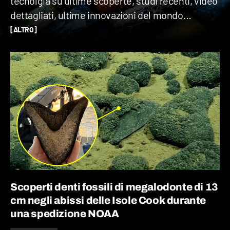
tecnolgia su ultime scoperte, studi recenti, video
dettagliati, ultime innovazioni del mondo
scientifico e pubblicazioni aggiornate, con
[ALTRO]
spiegazioni semplici per fare corretta
informazione su temi di attualità che riguardano il
mondo delle scienze.
Scoperti denti fossili di megalodonte di 13
cm negli abissi delle Isole Cook durante
una spedizione NOAA