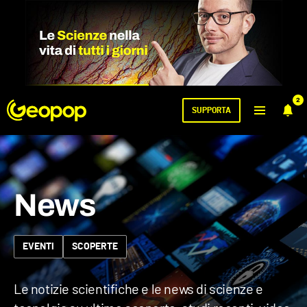
2
SUPPORTA
News
EVENTI
SCOPERTE
Le notizie scientifiche e le news di scienze e