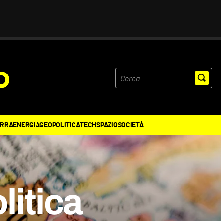
ERRA
ENERGIA
GEOPOLITICA
TECH
SPAZIO
SOCIETÀ
litica