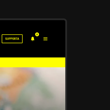
2
SUPPORTA