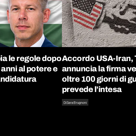
a le regole dopo
Accordo USA-Iran,
 anni al potere e
annuncia la firma v
andidatura
oltre 100 giorni di 
prevede l’intesa
Di
Sara Brugnoni