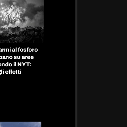
armi al fosforo
ibano su aree
ondo il NYT:
i effetti