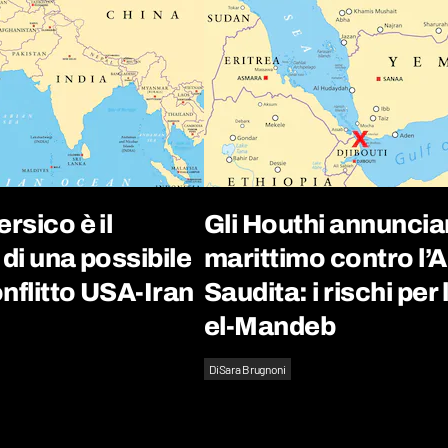
rsico è il
Gli Houthi annuncia
 di una possibile
marittimo contro l’
nflitto USA-Iran
Saudita: i rischi per
el-Mandeb
Di
Sara Brugnoni