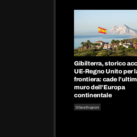
Gibilterra, storico a
UE-Regno Unito per l
frontiera: cade l’ulti
muro dell’Europa
continentale
Di
Sara Brugnoni