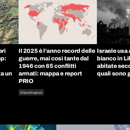
eri
Il 2025 è l’anno record delle
Israele usa 
p:
guerre, mai così tante dal
bianco in L
1946 con 65 conflitti
abitate sec
ta un
armati: mappa e report
quali sono gl
PRIO
Di
Sara Brugnoni