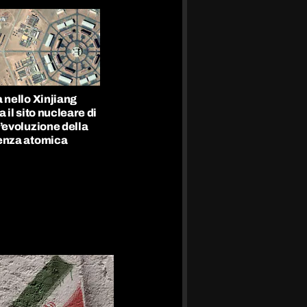
 nello Xinjiang
a il sito nucleare di
’evoluzione della
enza atomica