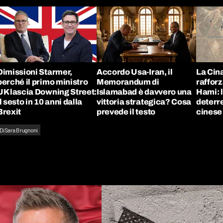
Dimissioni Starmer,
Accordo Usa-Iran, il
La Cina
perché il primo ministro
Memorandum di
rafforz
UK lascia Downing Street:
Islamabad è davvero una
Hami: l
il sesto in 10 anni dalla
vittoria strategica? Cosa
deterr
Brexit
prevede il testo
cinese
Di
Sara Brugnoni