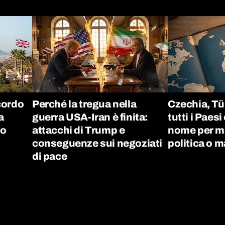
ccordo
Perché la tregua nella
Czechia, Tü
a
guerra USA-Iran è finita:
tutti i Pae
mo
attacchi di Trump e
nome per mot
conseguenze sui negoziati
politica o 
di pace