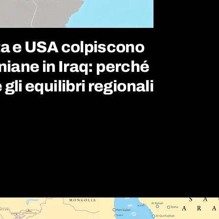
ta e USA colpiscono
raniane in Iraq: perché
li equilibri regionali