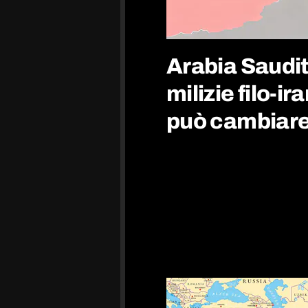
Arabia Saudi
milizie filo-i
può cambiare g