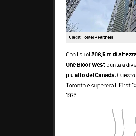
Credit: Foster + Partners
Con i suoi
308,5 m di altezz
punta a dive
One Bloor West
Questo 
più alto del
Canada.
Toronto e supererà il First C
1975.