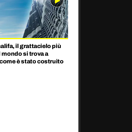
alifa, il grattacielo più
l mondo si trova a
come è stato costruito