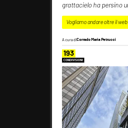
grattacielo ha persino u
Vogliamo andare oltre il web
A cura di
Corrado Maria Petrucci
193
CONDIVISIONI