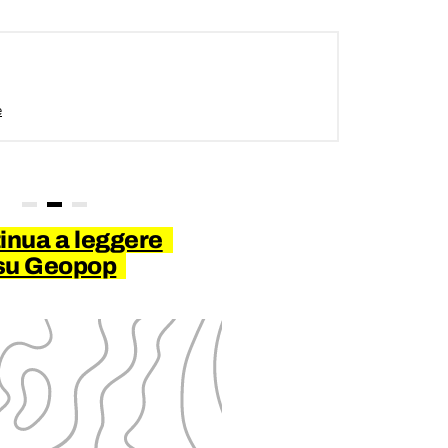
e
inua a leggere
su Geopop