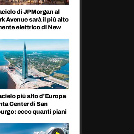
tacielo di JPMorgan al
k Avenue sarà il più alto
ente elettrico di New
tacielo più alto d’Europa
khta Center di San
urgo: ecco quanti piani