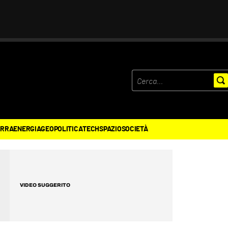
ERRA
ENERGIA
GEOPOLITICA
TECH
SPAZIO
SOCIETÀ
VIDEO SUGGERITO