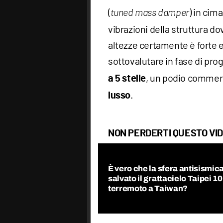
(
) in cim
tuned mass damper
vibrazioni della struttura do
altezze certamente è forte
sottovalutare in fase di pro
, un podio commerc
a 5 stelle
.
lusso
NON PERDERTI QUESTO VI
È vero che la sfera antisismic
salvato il grattacielo Taipei 10
terremoto a Taiwan?