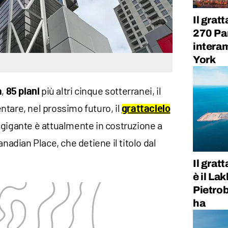
Il grat
270 Par
interam
York
,
più altri cinque sotterranei, il
a
85 piani
ntare, nel prossimo futuro, il
grattacielo
gigante è attualmente in costruzione a
anadian Place, che detiene il titolo dal
Il grat
è il La
Pietrob
ha