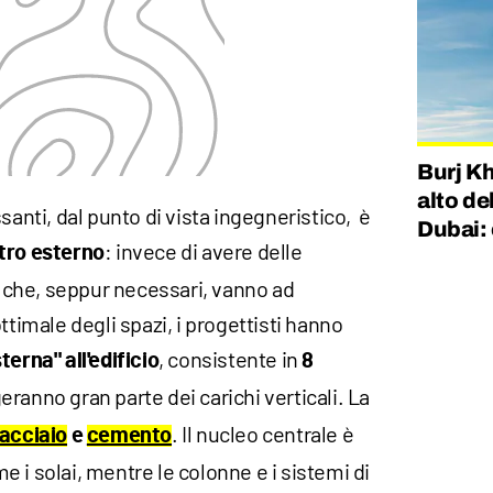
Burj Kh
alto de
santi, dal punto di vista ingegneristico, è
Dubai: 
: invece di avere delle
tro esterno
ni che, seppur necessari, vanno ad
ttimale degli spazi, i progettisti hanno
, consistente in
terna" all'edificio
8
ranno gran parte dei carichi verticali. La
. Il nucleo centrale è
acciaio
e
cemento
 i solai, mentre le colonne e i sistemi di