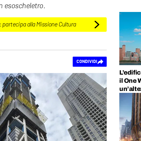
n esoscheletro.
: partecipa alla Missione Cultura
CONDIVIDI
L’edifi
il One 
un’alte