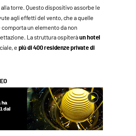
a alla torre. Questo dispositivo assorbe le
vute agli effetti del vento, che a quelle
 e comporta un elemento da non
gettazione. La struttura ospiterà
un hotel
iale, e
più di 400 residenze private di
DEO
a ha
1 dal