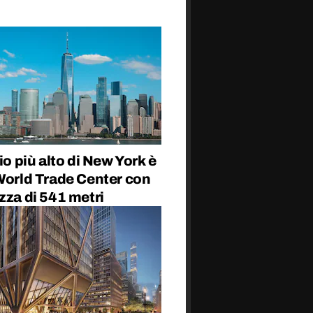
cio più alto di New York è
World Trade Center con
zza di 541 metri