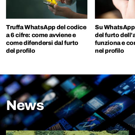
Truffa WhatsApp del codice
Su WhatsApp a
a 6 cifre: come avviene e
del furto del
come difendersi dal furto
funziona e c
del profilo
nel profilo
News