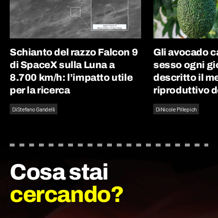
Schianto del razzo Falcon 9
Gli avocado 
di SpaceX sulla Luna a
sesso ogni gi
8.700 km/h: l’impatto utile
descritto il 
per la ricerca
riproduttivo d
Di
Stefano Gandelli
Di
Nicole Pillepich
Cosa stai
cercando?