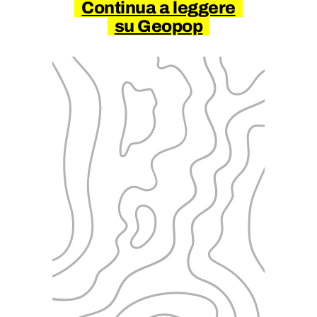
Continua a leggere
su Geopop