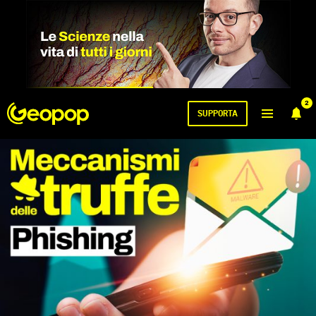
2
SUPPORTA