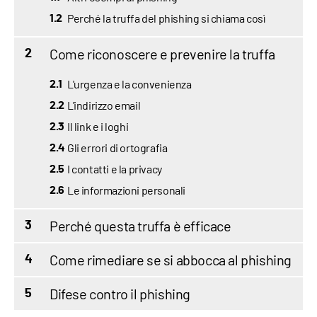
Perché la truffa del phishing si chiama così
1.2
Come riconoscere e prevenire la truffa
2
L'urgenza e la convenienza
2.1
L'indirizzo email
2.2
Il link e i loghi
2.3
Gli errori di ortografia
2.4
I contatti e la privacy
2.5
Le informazioni personali
2.6
Perché questa truffa è efficace
3
Come rimediare se si abbocca al phishing
4
Difese contro il phishing
5