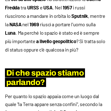
tra
e
. Nel
i russi
Fredda
URSS
USA
1957
riuscirono a mandare in orbita lo
, mentre
Sputnik
la
nel
riuscì a portare l'uomo sulla
NASA
1969
. Ma perché lo spazio è stato ed è sempre
Luna
più importante
? Si tratta solo
a livello geopolitico
di status oppure c'è qualcosa in più?
Di che spazio stiamo
parlando?
Per quanto lo spazio appaia come un luogo dal
quale "la Terra appare senza confini", secondo la