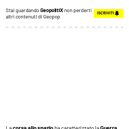
Stai guardando
non perderti
GeopolitiX
ISCRIVITI
altri contenuti di
Geopop
La
ha caratterizzato la
corsa allo spazio
Guerra