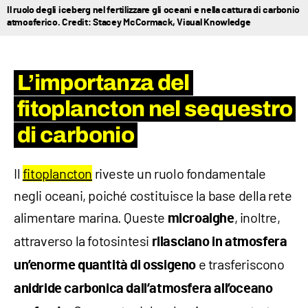
Il ruolo degli iceberg nel fertilizzare gli oceani e nella cattura di carbonio
atmosferico. Credit: Stacey McCormack, Visual Knowledge
L’importanza del
fitoplancton nel sequestro
di carbonio
Il
fitoplancton
riveste un ruolo fondamentale
negli oceani, poiché costituisce la base della rete
alimentare marina. Queste
, inoltre,
microalghe
attraverso la fotosintesi
rilasciano in atmosfera
e trasferiscono
un’enorme quantità di ossigeno
anidride carbonica dall’atmosfera all’oceano