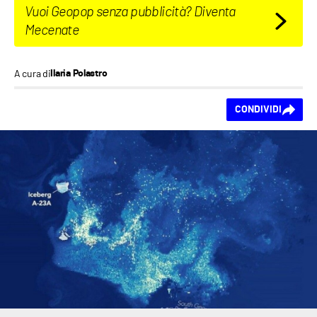
Vuoi Geopop senza pubblicità? Diventa
Mecenate
A cura di
Ilaria Polastro
Ti piace questo
CONDIVIDI
contenuto?