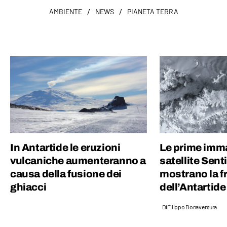
/
/
AMBIENTE
NEWS
PIANETA TERRA
In Antartide le eruzioni
Le prime imma
vulcaniche aumenteranno a
satellite Sent
causa della fusione dei
mostrano la fr
ghiacci
dell’Antartide
Di
Filippo Bonaventura