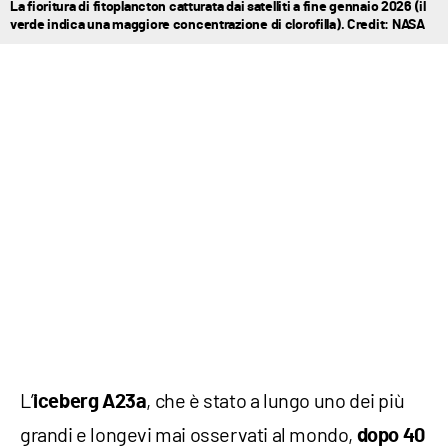
La fioritura di fitoplancton catturata dai satelliti a fine gennaio 2026 (il
verde indica una maggiore concentrazione di clorofilla). Credit: NASA
L’
, che è stato a lungo uno dei più
iceberg A23a
grandi e longevi mai osservati al mondo,
dopo 40