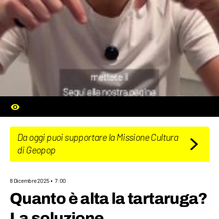
Da oggi puoi supportare la Missione Cultura
di Geopop
8 Dicembre 2025
7:00
Quanto è alta la tartaruga?
La soluzione