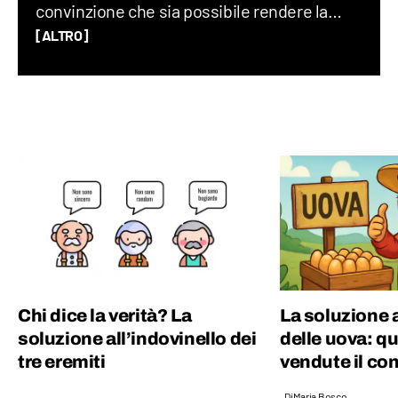
convinzione che sia possibile rendere la
matematica divertente e comprensibile. Ex-
[ALTRO]
pallanuotista, amante dello sport, dopo aver
lavorato nella consulenza informatica, in
piena crisi dei trent’anni sono finita a
lavorare in televisione per poi finalmente
approdare in Geopop.
Chi dice la verità? La
La soluzione a
soluzione all’indovinello dei
delle uova: q
tre eremiti
vendute il co
Di
Maria Bosco