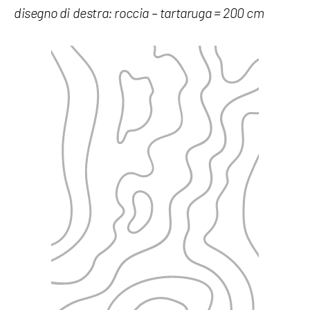
disegno di destra: roccia – tartaruga = 200 cm