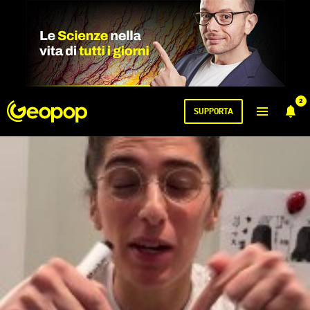
2
SUPPORTA