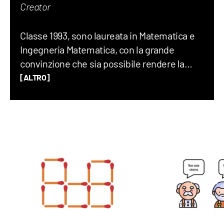
Creator
Classe 1993, sono laureata in Matematica e
Ingegneria Matematica, con la grande
convinzione che sia possibile rendere la
matematica divertente e comprensibile. Ex-
[ALTRO]
pallanuotista, amante dello sport, dopo aver
lavorato nella consulenza informatica, in
piena crisi dei trent’anni sono finita a
lavorare in televisione per poi finalmente
approdare in Geopop.