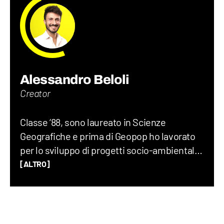
Alessandro Beloli
Creator
Classe ‘88, sono laureato in Scienze
Geografiche e prima di Geopop ho lavorato
per lo sviluppo di progetti socio-ambientali,
scritto un romanzo di viaggio, insegnato
[ALTRO]
Geografia, Storia e Lettere alle superiori e
fatto divulgazione su YouTube e RaiGulp.
Viaggiare e raccontare il mondo è la mia
passione: geopolitica, luoghi, usi e costumi,