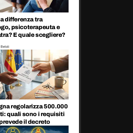
la differenza tra
ogo, psicoterapeuta e
tra? E quale scegliere?
 Beloli
gna regolarizza 500.000
i: quali sono i requisiti
prevede il decreto