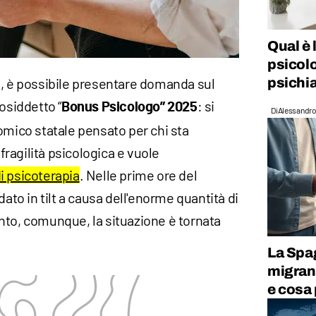
Qual è 
psicol
psichia
e, è possibile presentare domanda sul
osiddetto “
: si
Bonus Psicologo” 2025
Di
Alessandro
omico statale pensato per chi sta
ragilità psicologica e vuole
i psicoterapia
. Nelle prime ore del
dato in tilt a causa dell'enorme quantità di
nto, comunque, la situazione è tornata
La Spa
migrant
e cosa 