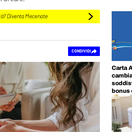
tà? Diventa Mecenate
CONDIVIDI
Carta 
cambian
soddisf
bonus 