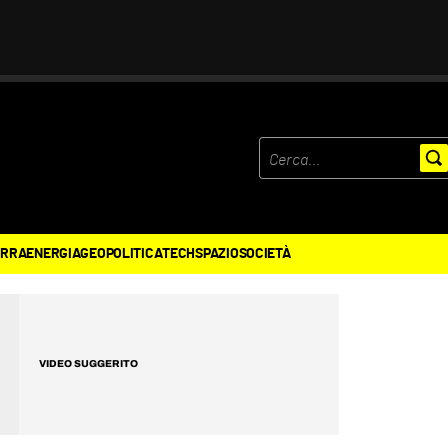
ERRA
ENERGIA
GEOPOLITICA
TECH
SPAZIO
SOCIETÀ
VIDEO SUGGERITO