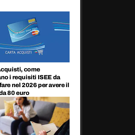
Acquisti, come
o i requisiti ISEE da
are nel 2026 per avere il
da 80 euro