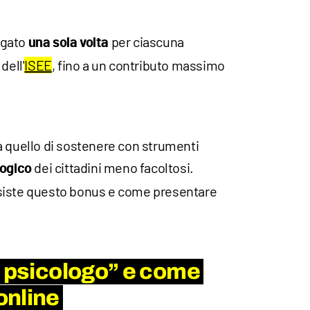
ogato
per ciascuna
una sola volta
dell'
ISEE
, fino a un contributo massimo
a quello di sostenere con strumenti
dei cittadini meno facoltosi.
logico
siste questo bonus e come presentare
s psicologo” e come
online