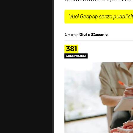
Vuoi Geopop senza pubblici
A cura di
Giulia D'Ascanio
381
CONDIVISIONI