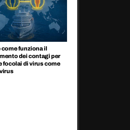
 come funziona il
amento dei contagi per
 focolai di virus come
virus