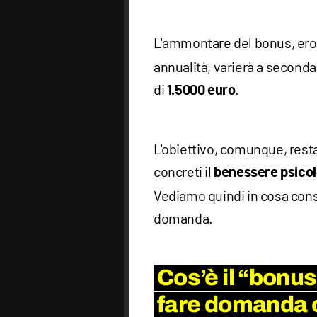
L'ammontare del bonus, er
annualità, varierà a seconda 
di
.
1.5000 euro
L'obiettivo, comunque, rest
concreti il
benessere psico
Vediamo quindi in cosa con
domanda.
Cos’è il “bonu
fare domanda 