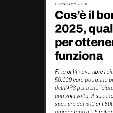
15 Settembre 2025
17:00
Cos’è il b
2025, quali
per ottene
funziona
Fino al 14 novembre i cit
50.000 euro potranno p
dell'INPS per beneficiar
una sola volta. A seconda
spazierà dai 500 ai 1.500
ammontano a 9,5 milioni