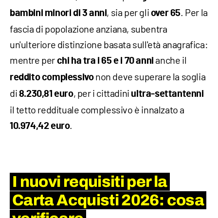
, sia per gli
. Per la
bambini minori di 3 anni
over 65
fascia di popolazione anziana, subentra
un'ulteriore distinzione basata sull'età anagrafica:
mentre per
anche il
chi ha tra i 65 e i 70 anni
non deve superare la soglia
reddito complessivo
di
, per i cittadini
8.230,81 euro
ultra-settantenni
il tetto reddituale complessivo è innalzato a
.
10.974,42 euro
I nuovi requisiti per la
Carta Acquisti 2026: cosa