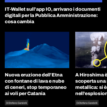
IT-Wallet sull’app IO, arrivano i documenti
digitali per la Pubblica Amministrazione:
cosa cambia
Nuova eruzione dell’Etna
A Hiroshima è
con fontane di lava e nube
scoperta una
di ceneri, stop temporaneo
metallica: si 
ai voli per Catania
nell’esplosio
Di
Stefano Gandelli
Di
Stefano Gandelli