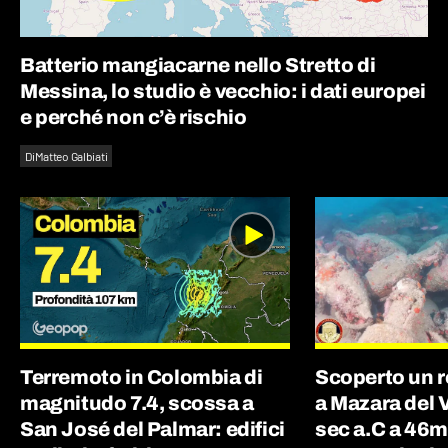
Batterio mangiacarne nello Stretto di
Messina, lo studio è vecchio: i dati europei
e perché non c’è rischio
Di
Matteo Galbiati
Terremoto in Colombia di
Scoperto un r
magnitudo 7.4, scossa a
a Mazara del Va
San José del Palmar: edifici
sec a.C a 46m