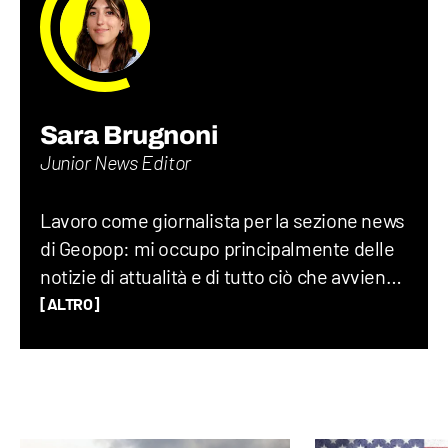
Sara Brugnoni
Junior News Editor
Lavoro come giornalista per la sezione news
di Geopop: mi occupo principalmente delle
notizie di attualità e di tutto ciò che avviene
sul Pianeta Terra, dalla geopolitica allo
[ALTRO]
spazio, fino alla società nel suo complesso.
Ho lavorato per un quotidiano economico e
ho una laurea magistrale in Scienze
Politiche, grazie alla quale ho capito quanto
gli eventi del mondo siano profondamente