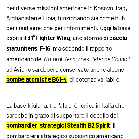
per diverse missioni americane in Kosovo, Iraq,
Afghanistan e Libia, funzionando sia come hub
per i raid aerei che per i rifornimenti. Oggi la base
ospita il
, uno stormo di
31° Fighter Wing
caccia
, ma secondo il rapporto
statunitensi F-16
americano del
Natural Resources Defence Council,
ad Aviano sarebbero conservate anche alcune
, di potenza variabile.
bombe atomiche B61-4
La base friulana, tra l'altro, è l'unica in Italia che
sarebbe in grado di supportare il decollo dei
, il
bombardieri strategici Stealth B2 Spirit
bombardiere strategico subsonico americano