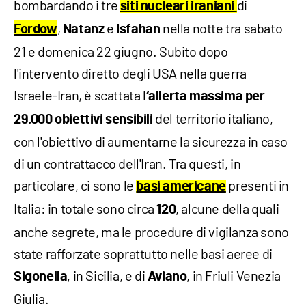
bombardando i tre
di
siti nucleari iraniani
,
e
nella notte tra sabato
Fordow
Natanz
Isfahan
21 e domenica 22 giugno. Subito dopo
l'intervento diretto degli USA nella guerra
Israele-Iran, è scattata l
‘allerta massima per
del territorio italiano,
29.000 obiettivi sensibili
con l'obiettivo di aumentarne la sicurezza in caso
di un contrattacco dell'Iran. Tra questi, in
particolare, ci sono le
presenti in
basi americane
Italia: in totale sono circa
, alcune della quali
120
anche segrete, ma le procedure di vigilanza sono
state rafforzate soprattutto nelle basi aeree di
, in Sicilia, e di
, in Friuli Venezia
Sigonella
Aviano
Giulia.