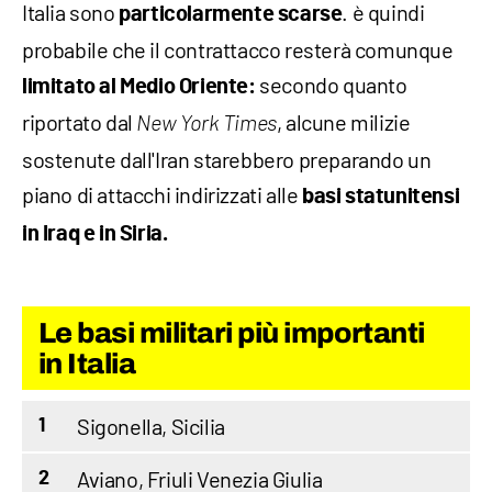
Italia sono
. è quindi
particolarmente scarse
probabile che il contrattacco resterà comunque
secondo quanto
limitato al Medio Oriente:
riportato dal
, alcune milizie
New York Times
sostenute dall'Iran starebbero preparando un
piano di attacchi indirizzati alle
basi statunitensi
in Iraq e in Siria.
Le basi militari più importanti
in Italia
Sigonella, Sicilia
1
Aviano, Friuli Venezia Giulia
2