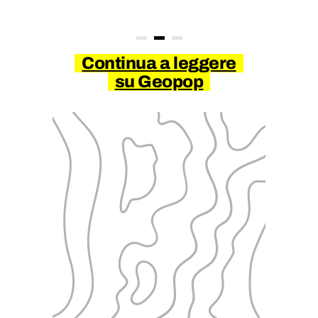
Continua a leggere
su Geopop