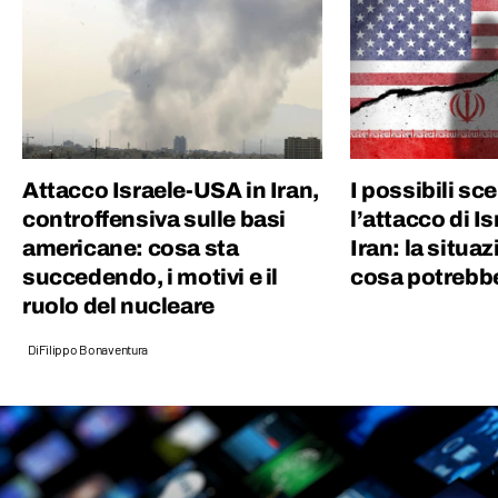
connessi tra di loro.
Attacco Israele-USA in Iran,
I possibili sc
controffensiva sulle basi
l’attacco di I
americane: cosa sta
Iran: la situa
succedendo, i motivi e il
cosa potrebb
ruolo del nucleare
Di
Filippo Bonaventura