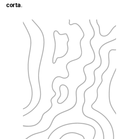
.
corta