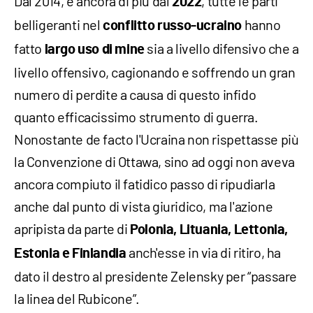
Dal 2014, e ancora di più dal
, tutte le parti
2022
belligeranti nel
hanno
conflitto russo-ucraino
fatto
sia a livello difensivo che a
largo uso di mine
livello offensivo, cagionando e soffrendo un gran
numero di perdite a causa di questo infido
quanto efficacissimo strumento di guerra.
Nonostante de facto l'Ucraina non rispettasse più
la Convenzione di Ottawa, sino ad oggi non aveva
ancora compiuto il fatidico passo di ripudiarla
anche dal punto di vista giuridico, ma l'azione
apripista da parte di
Polonia, Lituania, Lettonia,
anch'esse in via di ritiro, ha
Estonia e Finlandia
dato il destro al presidente Zelensky per “passare
la linea del Rubicone”.