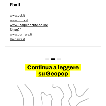
Fonti
www.agi.it
www.unita.it
www.lindipendente.online
Skytg24
www.corriere.it
Rainews.it
Continua a leggere
su Geopop