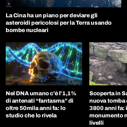
La Cina ha un piano per deviare gli
asteroidi pericolosi per la Terra usando
bombe nucleari
Nel DNA umano c’è l’1,1%
Scoperta in 
di antenati “fantasma” di
nuova tomba d
oltre 50mila anni fa: lo
3800 anni fa: i
studio che lo rivela
monumento nu
livelli