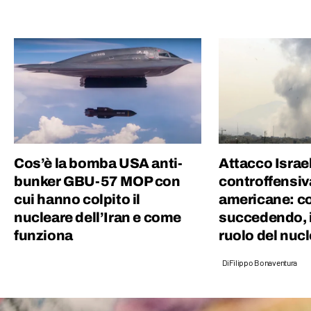
contenuto sia mescolare scienza e cultura
“pop”: proprio per questo motivo amo
guardare film, andare ai concerti e
collezionare dischi in vinile.
Cos’è la bomba USA anti-
Attacco Israe
bunker GBU-57 MOP con
controffensiva
cui hanno colpito il
americane: c
nucleare dell’Iran e come
succedendo, i 
funziona
ruolo del nuc
Di
Filippo Bonaventura