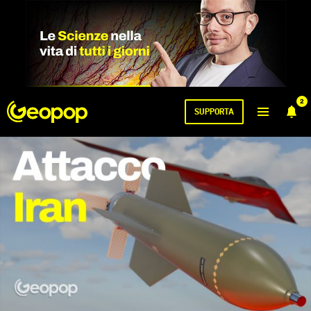
2
SUPPORTA