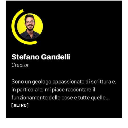
Stefano Gandelli
Creator
Sono un geologo appassionato di scrittura e,
in particolare, mi piace raccontare il
funzionamento delle cose e tutte quelle
storie assurde (ma vere) che accadono nel
[ALTRO]
mondo ogni giorno. Credo che uno degli
elementi chiave per creare un buon