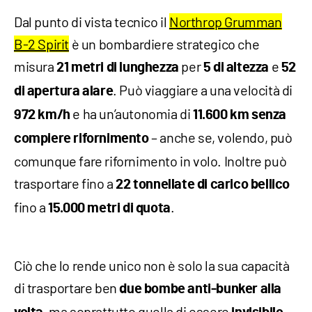
Dal punto di vista tecnico il
Northrop Grumman
B-2 Spirit
è un bombardiere strategico che
misura
per
e
21 metri di lunghezza
5 di altezza
52
. Può viaggiare a una velocità di
di apertura alare
e ha un’autonomia di
972 km/h
11.600 km
senza
– anche se, volendo, può
compiere rifornimento
comunque fare rifornimento in volo. Inoltre può
trasportare fino a
22 tonnellate di carico bellico
fino a
.
15.000 metri di quota
Ciò che lo rende unico non è solo la sua capacità
di trasportare ben
due bombe anti-bunker alla
, ma soprattutto quella di essere