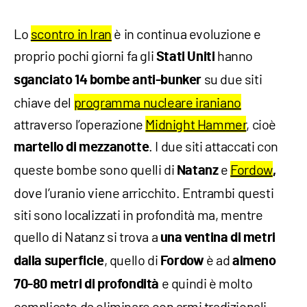
Lo
scontro in Iran
è in continua evoluzione e
proprio pochi giorni fa gli
hanno
Stati Uniti
su due siti
sganciato 14 bombe anti-bunker
chiave del
programma nucleare iraniano
attraverso l’operazione
Midnight Hammer
, cioè
. I due siti attaccati con
martello di mezzanotte
queste bombe sono quelli di
e
Fordow
Natanz
,
dove l’uranio viene arricchito. Entrambi questi
siti sono localizzati in profondità ma, mentre
quello di Natanz si trova a
una ventina di metri
, quello di
è ad
dalla superficie
Fordow
almeno
e quindi è molto
70-80 metri di profondità
complicato da eliminare con armi tradizionali.