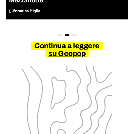
Mezzanotte”
Di
Veronica Miglio
Continua a leggere
su Geopop