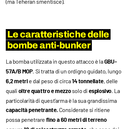
(ma Teheran smentisce).
Le caratteristiche delle
bombe anti-bunker
La bomba utilizzata in questo attacco è la
GBU-
. Si tratta di un ordigno guidato, lungo
57A/B MOP
e dal peso di circa
, delle
6,2 metri
14 tonnellate
quali
solo di
. La
oltre quattro e mezzo
esplosivo
particolarità di quest’arma è la sua grandissima
Considerate si ritiene
capacità penetrante.
possa penetrare
fino a 60 metri di terreno