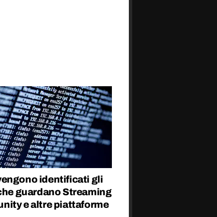
ngono identificati gli
 che guardano Streaming
ity e altre piattaforme