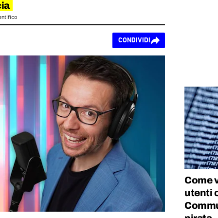
ia
entifico
CONDIVIDI
Come ve
utenti
Commun