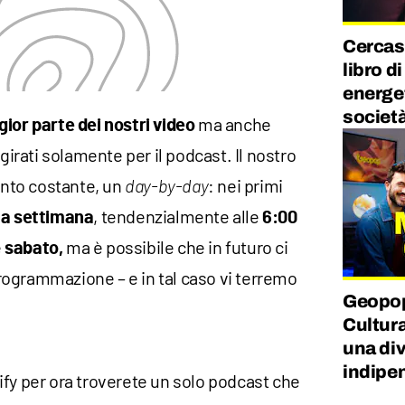
Cercasi
libro d
energet
societ
ma anche
ior parte dei nostri video
 girati solamente per il podcast. Il nostro
nto costante, un
: nei primi
day-by-day
, tendenzialmente alle
 a settimana
6:00
e
ma è possibile che in futuro ci
sabato,
ogrammazione – e in tal caso vi terremo
Geopop
Cultur
una div
indipe
tify per ora troverete un solo podcast che