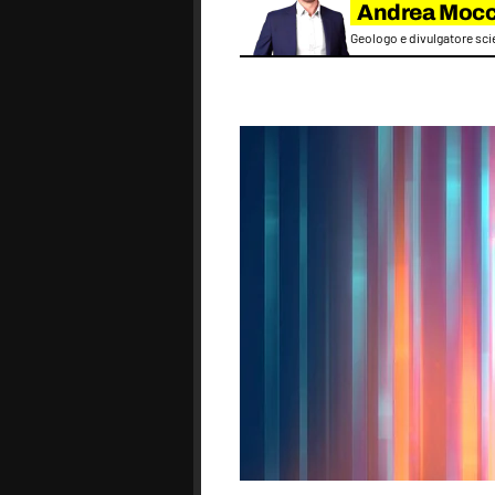
Andrea Mocc
Geologo e divulgatore sci