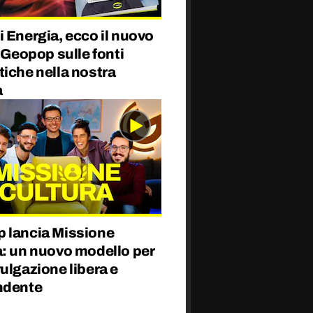
 Energia, ecco il nuovo
i Geopop sulle fonti
iche nella nostra
à
 lancia Missione
a: un nuovo modello per
ulgazione libera e
ndente