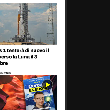
 1 tenterà di nuovo il
verso la Luna il 3
bre
naventura