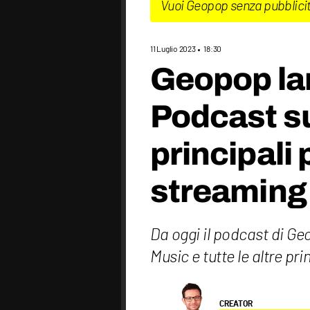
Vuoi Geopop senza pubblici
11 Luglio 2023
18:30
Geopop lan
Podcast su
principali 
streaming
Da oggi il podcast di Ge
Music e tutte le altre pr
CREATOR