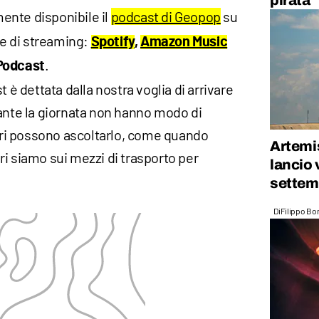
pirata
mente disponibile il
podcast di Geopop
su
rme di streaming:
Spotify
,
Amazon Music
.
Podcast
t è dettata dalla nostra voglia di arrivare
rante la giornata non hanno modo di
i possono ascoltarlo, come quando
Artemis
i siamo sui mezzi di trasporto per
lancio 
settem
Di
Filippo Bo