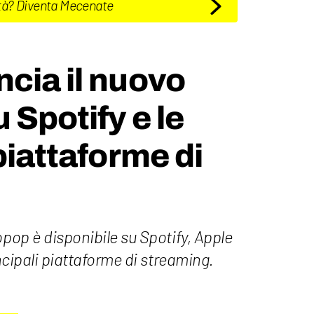
tà? Diventa Mecenate
cia il nuovo
 Spotify e le
piattaforme di
opop è disponibile su Spotify, Apple
incipali piattaforme di streaming.