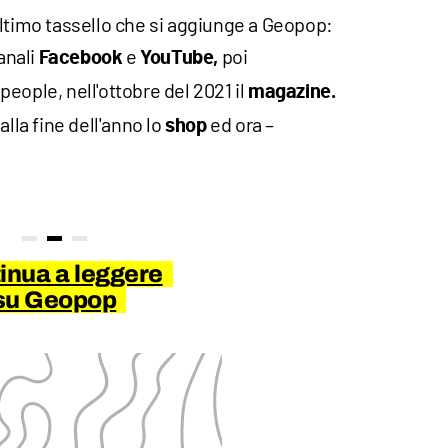
 l'ultimo tassello che si aggiunge a Geopop:
anali
e
poi
Facebook
YouTube,
people, nell'ottobre del 2021 il
magazine.
alla fine dell'anno lo
ed ora –
shop
inua a leggere
su Geopop