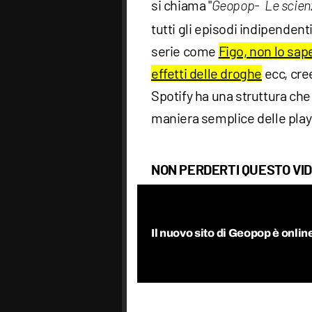
si chiama "
Geopop- Le scienze 
tutti gli episodi indipendenti
serie come
Figo, non lo sap
effetti delle droghe
ecc, cre
Spotify ha una struttura che 
maniera semplice delle playl
NON PERDERTI QUESTO VI
Il nuovo sito di Geopop è onlin