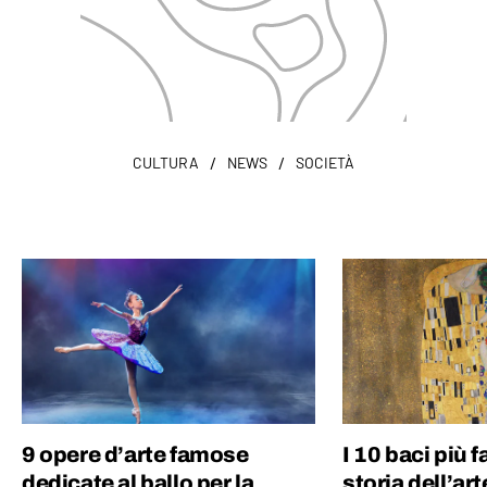
/
/
CULTURA
NEWS
SOCIETÀ
9 opere d’arte famose
I 10 baci più 
dedicate al ballo per la
storia dell’art