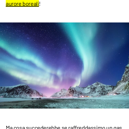
aurore boreali
!
Ma cosa succederebbe se raffreddassimo un gas