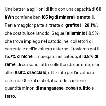
Una batteria agli ioni di litio con una capacità di
60
contiene ben
.
kWh
185 kg di minerali e metalli
Per la maggior parte si tratta di
(il
),
grafite
28,1%
che costituisce l’anodo. Segue l’
(18,9%),
alluminio
che trova impiego nel catodo, nei collettori di
corrente e nell’involucro esterno. Troviamo poi il
, impiegato nel catodo, il
15,7% di nichel
10,8% di
, di cui sono fatti i collettori di corrente, e un
rame
altro
, utilizzato per l’involucro
10,8% di
acciaio
esterno. Oltre al nichel, il catodo contiene
quantità minori di
,
,
e
manganese
cobalto
litio
.
ferro