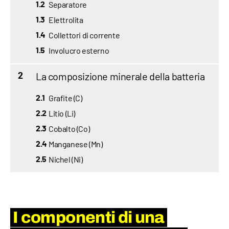
Separatore
1.2
Elettrolita
1.3
Collettori di corrente
1.4
Involucro esterno
1.5
La composizione minerale della batteria
2
Grafite (C)
2.1
Litio (Li)
2.2
Cobalto (Co)
2.3
Manganese (Mn)
2.4
Nichel (Ni)
2.5
I componenti di una