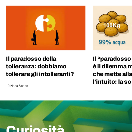
dialogo aperto con gli altri e della pasta alle
vongole.
Il paradosso della
Il “paradosso 
tolleranza: dobbiamo
è il dilemma 
tollerare gli intolleranti?
che mette all
l’intuito: la s
Di
Maria Bosco
Curiosità