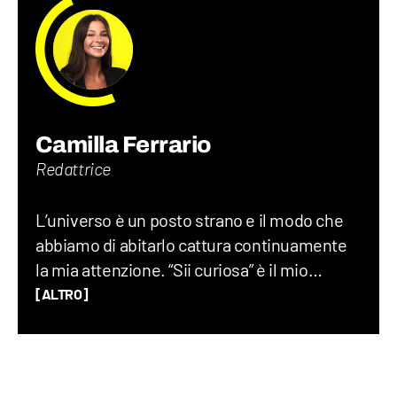
Camilla Ferrario
Redattrice
L’universo è un posto strano e il modo che
abbiamo di abitarlo cattura continuamente
la mia attenzione. “Sii curiosa” è il mio
imperativo: amo provare a ricostruire indizio
[ALTRO]
per indizio il grande enigma in cui ci
troviamo. Sono laureata in Filosofia, ho fatto
la speaker in una web radio e adoro il true
crime. Di cosa non posso fare a meno? Del