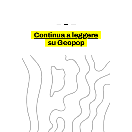
Continua a leggere
su Geopop