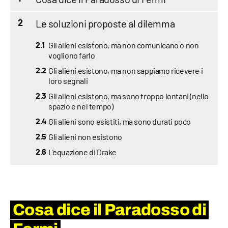
Le soluzioni proposte al dilemma
2
Gli alieni esistono, ma non comunicano o non
2.1
vogliono farlo
Gli alieni esistono, ma non sappiamo ricevere i
2.2
loro segnali
Gli alieni esistono, ma sono troppo lontani (nello
2.3
spazio e nel tempo)
Gli alieni sono esistiti, ma sono durati poco
2.4
Gli alieni non esistono
2.5
L'equazione di Drake
2.6
Cosa dice il Paradosso di