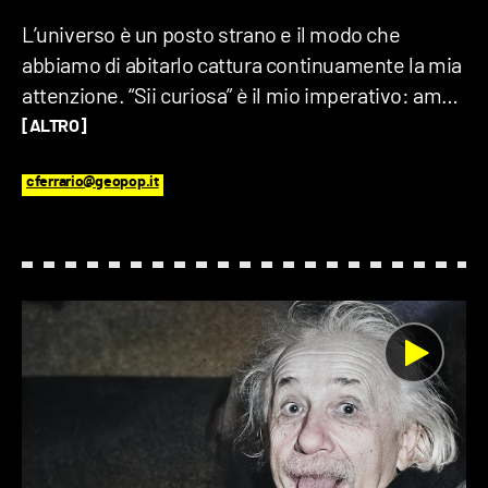
L’universo è un posto strano e il modo che
abbiamo di abitarlo cattura continuamente la mia
attenzione. “Sii curiosa” è il mio imperativo: amo
provare a ricostruire indizio per indizio il grande
[ALTRO]
enigma in cui ci troviamo. Sono laureata in
Filosofia, ho fatto la speaker in una web radio e
cferrario@geopop.it
adoro il true crime. Di cosa non posso fare a
meno? Del dialogo aperto con gli altri e della
pasta alle vongole.