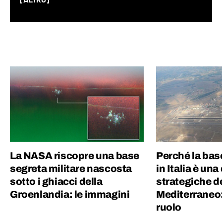
[ALTRO]
spazio, fino alla società nel suo complesso.
Ho lavorato per un quotidiano economico e
ho una laurea magistrale in Scienze
Politiche, grazie alla quale ho capito quanto
gli eventi del mondo siano profondamente
connessi tra di loro.
La NASA riscopre una base
Perché la bas
segreta militare nascosta
in Italia è una
sotto i ghiacci della
strategiche d
Groenlandia: le immagini
Mediterraneo:
ruolo