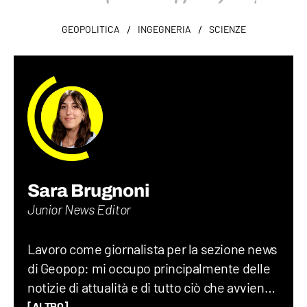
/
/
GEOPOLITICA
INGEGNERIA
SCIENZE
Sara Brugnoni
Junior News Editor
Lavoro come giornalista per la sezione news
di Geopop: mi occupo principalmente delle
notizie di attualità e di tutto ciò che avviene
sul Pianeta Terra, dalla geopolitica allo