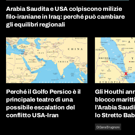
Arabia Saudita e USA colpiscono milizie
filo-iraniane in Iraq: perché può cambiare
gli equilibri regionali
Perché il Golfo Persico è il
Gli Houthi an
principale teatro di una
blocco maritt
possibile escalation del
l’Arabia Saudit
conflitto USA-Iran
lo Stretto Ba
Di
Sara Brugnoni