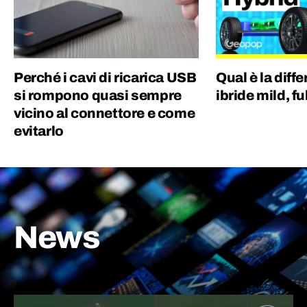
Perché i cavi di ricarica USB
Qual è la diff
si rompono quasi sempre
ibride mild, fu
vicino al connettore e come
evitarlo
News