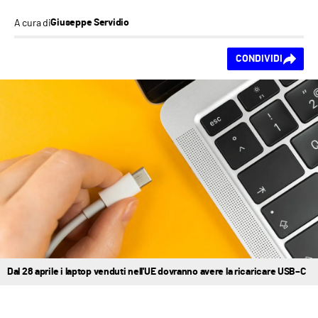
A cura di
Giuseppe Servidio
Ti piace questo
CONDIVIDI
contenuto?
Dal 28 aprile i laptop venduti nell'UE dovranno avere la ricaricare USB–C