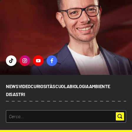
NEWS
VIDEO
CURIOSITÀ
SCUOLA
BIOLOGIA
AMBIENTE
DISASTRI