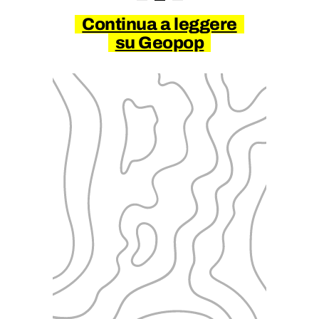
Continua a leggere
su Geopop