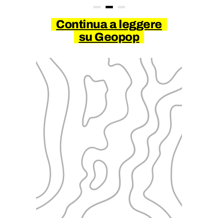
Continua a leggere
su Geopop