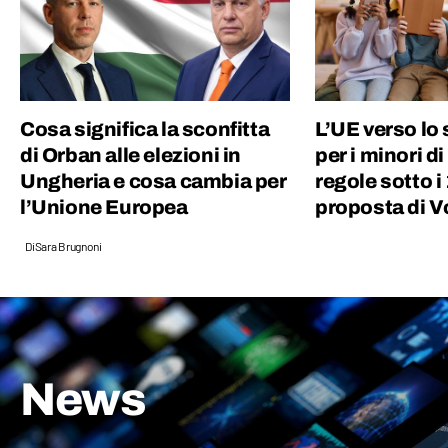
Cosa significa la sconfitta
L’UE verso lo 
di Orban alle elezioni in
per i minori d
Ungheria e cosa cambia per
regole sotto i 
l’Unione Europea
proposta di V
Di
Sara Brugnoni
News