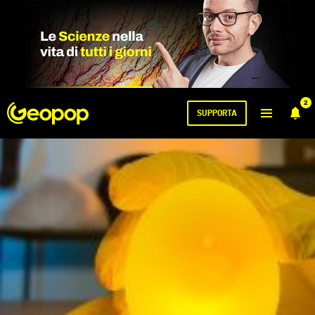
2
SUPPORTA