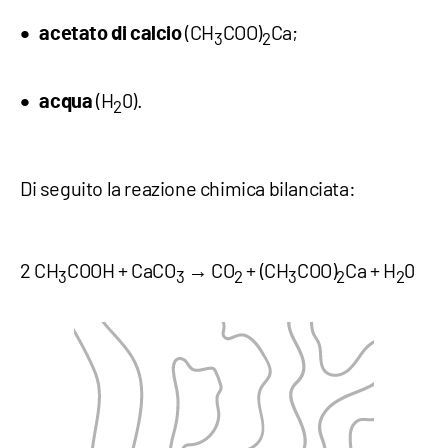
(CH
COO)
Ca;
acetato di calcio
3
2
(H
0).
acqua
2
Di seguito la reazione chimica bilanciata:
2 CH
COOH + CaCO
→ CO
+ (CH
COO)
Ca + H
0
3
3
2
3
2
2