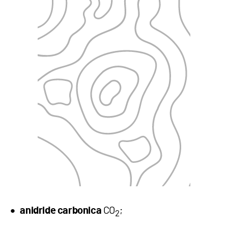
CO
;
anidride carbonica
2