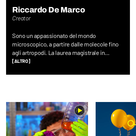
Riccardo De Marco
Creator
Sono un appassionato del mondo
microscopico, a partire dalle molecole fino
agli artropodi. La laurea magistrale in
chimica mi ha permesso di avere gli
[ALTRO]
strumenti necessari per comprendere il
funzionamento del mondo, ma soprattutto
ha saziato la mia fame di risposte. Curioso,
creativo e con idee folli: date una
videocamera, un drone o una chitarra al
DeNa e lo renderete felice.