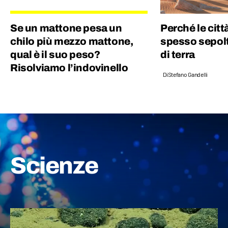
Se un mattone pesa un
Perché le cit
chilo più mezzo mattone,
spesso sepolt
qual è il suo peso?
di terra
Risolviamo l’indovinello
Di
Stefano Gandelli
Scienze