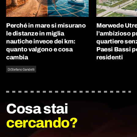
Perché in mare si misurano
Merwede Utre
le distanze in miglia
l’ambizioso p
nautiche invece dei km:
quartiere sen
quanto valgono e cosa
Paesi Bassi p
cambia
residenti
Di
Stefano Gandelli
Cosa stai
cercando?