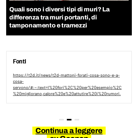
Quali sono i diversi tipi di muri? La
differenza tra muri portanti, di
tamponamento e tramezzi
Fonti
https://t2d.it/news/t2d-mattoni-forati-cosa-sono-e-a-
cosa-
servono/#:~:text=I%20fori%2C%20per%20esempio%2C
%20migliorano,calore%20e%20attutire%20i%20rumori.
Continua a leggere