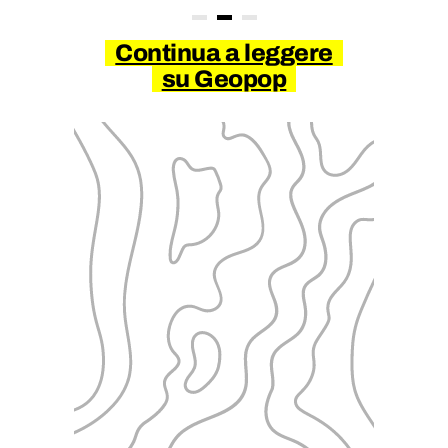
Continua a leggere
su Geopop