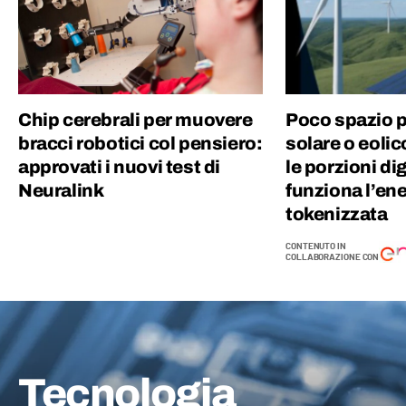
Chip cerebrali per muovere
Poco spazio p
bracci robotici col pensiero:
solare o eoli
approvati i nuovi test di
le porzioni di
Neuralink
funziona l’en
tokenizzata
CONTENUTO IN
COLLABORAZIONE CON
Tecnologia