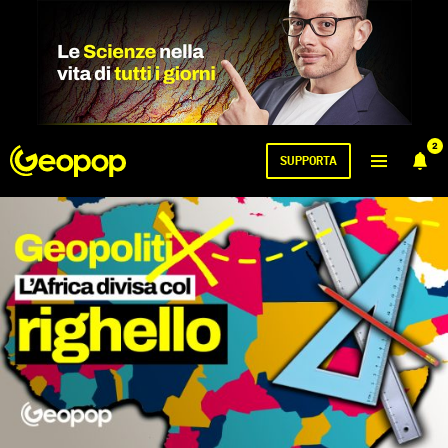
2
SUPPORTA