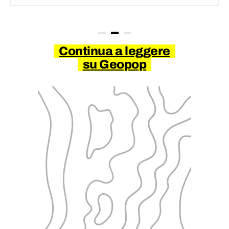
Continua a leggere
su Geopop