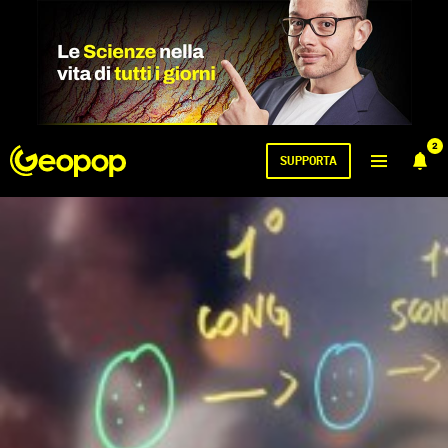
2
SUPPORTA