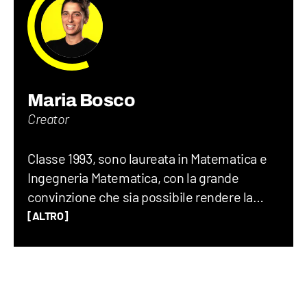
Maria Bosco
Creator
Classe 1993, sono laureata in Matematica e
Ingegneria Matematica, con la grande
convinzione che sia possibile rendere la
matematica divertente e comprensibile. Ex-
[ALTRO]
pallanuotista, amante dello sport, dopo aver
lavorato nella consulenza informatica, in
piena crisi dei trent’anni sono finita a
lavorare in televisione per poi finalmente