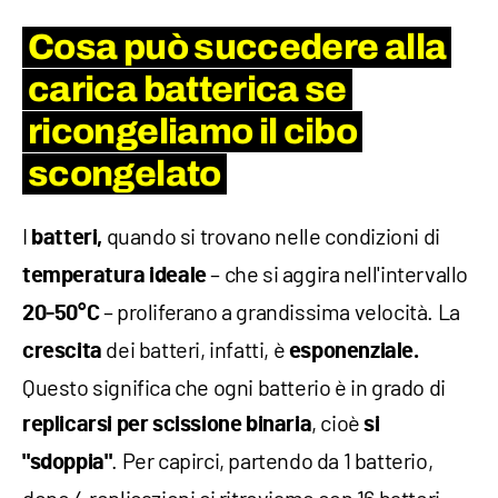
Cosa può succedere alla
carica batterica se
ricongeliamo il cibo
scongelato
I
quando si trovano nelle condizioni di
batteri,
– che si aggira nell'intervallo
temperatura ideale
– proliferano a grandissima velocità. La
20-50°C
dei batteri, infatti, è
crescita
esponenziale.
Questo significa che ogni batterio è in grado di
, cioè
replicarsi per scissione binaria
si
. Per capirci, partendo da 1 batterio,
"sdoppia"
dopo 4 replicazioni ci ritroviamo con 16 batteri.