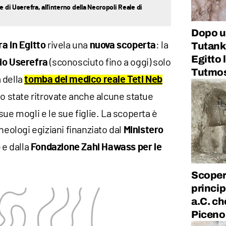
 di Userefra, all'interno della Necropoli Reale di
Dopo u
rivela una
: la
Tutank
a in Egitto
nuova scoperta
Egitto 
(sconosciuto fino a oggi) solo
rio Userefra
Tutmosi
 della
tomba del medico reale Teti Neb
no state ritrovate anche alcune statue
sue mogli e le sue figlie. La scoperta è
heologi egiziani finanziato dal
Ministero
e dalla
o
Fondazione Zahi Hawass per le
Scoper
princip
a.C. ch
Piceno