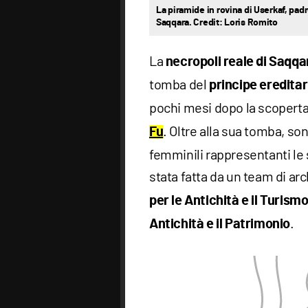
La piramide in rovina di Userkaf, padre
Saqqara. Credit: Loris Romito
La
necropoli reale di Saqqar
tomba del
principe eredita
pochi mesi dopo la scoperta
. Oltre alla sua tomba, so
Fu
femminili rappresentanti le 
stata fatta da un team di arc
per le Antichità e il Turism
.
Antichità e il Patrimonio