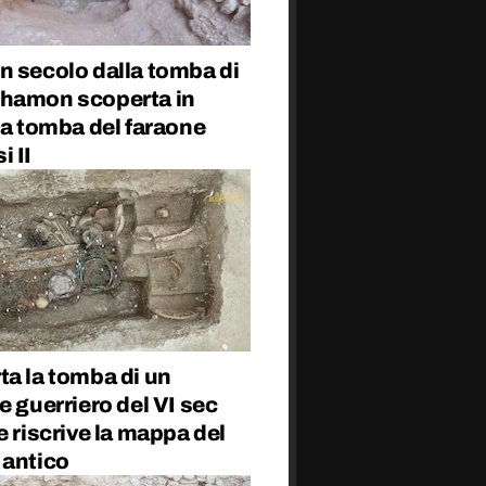
n secolo dalla tomba di
hamon scoperta in
la tomba del faraone
 II
ta la tomba di un
e guerriero del VI sec
e riscrive la mappa del
 antico