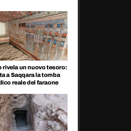
o rivela un nuovo tesoro:
ta a Saqqara la tomba
ico reale del faraone