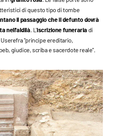
granito rosa
teristici di questo tipo di tombe
tano il passaggio che il defunto dovrà
. L'
di
a nell'aldilà
iscrizione funeraria
 Userefra "principe ereditario,
eb, giudice, scriba e sacerdote reale".