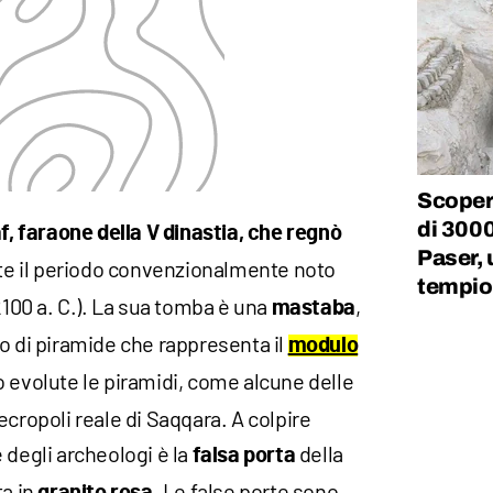
Scoper
di 3000
, faraone della V dinastia, che regnò
Paser, 
te il periodo convenzionalmente noto
tempio
100 a. C.). La sua tomba è una
,
mastaba
o di piramide che rappresenta il
modulo
o evolute le piramidi, come alcune delle
ecropoli reale di Saqqara. A colpire
 degli archeologi è la
della
falsa porta
ta in
. Le false porte sono