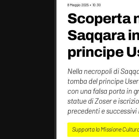
8 Maggio 2025
10:30
Scoperta 
Saqqara in 
principe U
Nella necropoli di Saqqa
tomba del principe Usere
con una falsa porta in g
statue di Zoser e iscrizio
precedenti e successivi 
Supporta la Missione Cultur