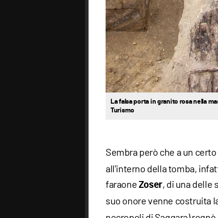
La falsa porta in granito rosa nella ma
Turismo
Sembra però che a un certo
all'interno della tomba, infat
faraone
, di una delle 
Zoser
suo onore venne costruita l
necropoli di Saqqara) regnò 