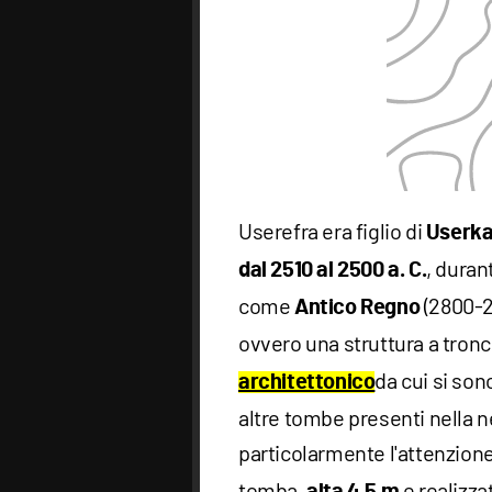
Userefra era figlio di
Userkaf
, duran
dal 2510 al 2500 a. C.
come
(2800-2
Antico Regno
ovvero una struttura a tronc
da cui si son
architettonico
altre tombe presenti nella n
particolarmente l'attenzione
tomba,
e realizza