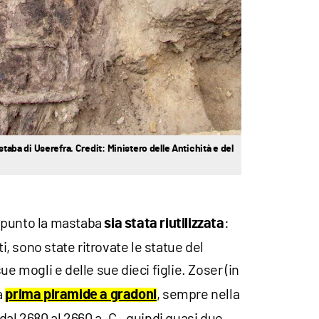
staba di Userefra. Credit: Ministero delle Antichità e del
 punto la mastaba
:
sia stata riutilizzata
ti, sono state ritrovate le statue del
sue mogli e delle sue dieci figlie. Zoser (in
a
, sempre nella
prima piramide a gradoni
dal 2680 al 2660 a. C., quindi quasi due