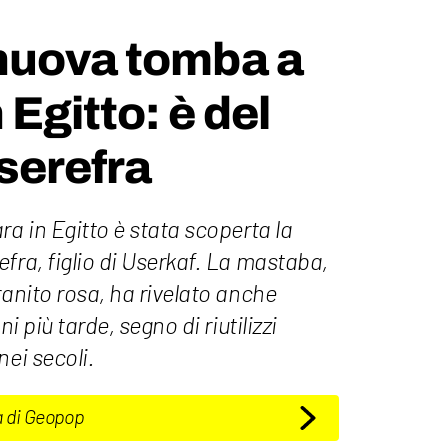
nuova tomba a
Egitto: è del
serefra
ra in Egitto è stata scoperta la
fra, figlio di Userkaf. La mastaba,
ranito rosa, ha rivelato anche
ni più tarde, segno di riutilizzi
nei secoli.
a di Geopop