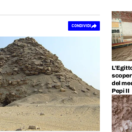
CONDIVIDI
L’Egitt
scoper
del med
Pepi II