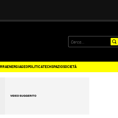
ERRA
ENERGIA
GEOPOLITICA
TECH
SPAZIO
SOCIETÀ
VIDEO SUGGERITO