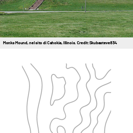
Monks Mound, nel sito di Cahokia, Illinois. Credit:Skubasteve834