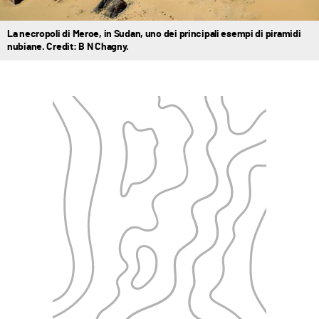
La necropoli di Meroe, in Sudan, uno dei principali esempi di piramidi
nubiane. Credit: B N Chagny.