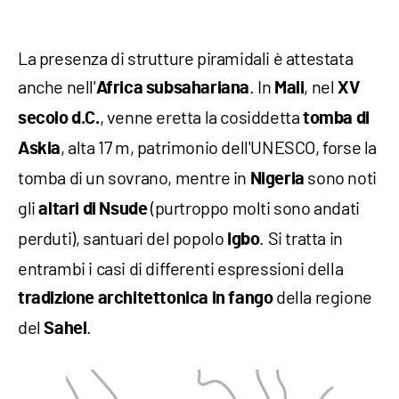
La presenza di strutture piramidali è attestata
anche nell'
. In
, nel
Africa subsahariana
Mali
XV
, venne eretta la cosiddetta
secolo d.C.
tomba di
, alta 17 m, patrimonio dell'UNESCO, forse la
Askia
tomba di un sovrano, mentre in
sono noti
Nigeria
gli
(purtroppo molti sono andati
altari di Nsude
perduti), santuari del popolo
. Si tratta in
Igbo
entrambi i casi di differenti espressioni della
della regione
tradizione architettonica in fango
del
.
Sahel