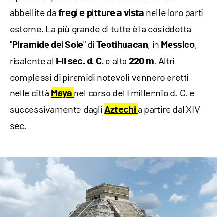
abbellite da
nelle loro parti
fregi e pitture a vista
esterne. La più grande di tutte è la cosiddetta
"
" di
, in
,
Piramide del Sole
Teotihuacan
Messico
risalente al
e alta
. Altri
I-II sec. d. C.
220 m
complessi di piramidi notevoli vennero eretti
nelle città
nel corso del I millennio d. C. e
Maya
successivamente dagli
a partire dal XIV
Aztechi
sec.