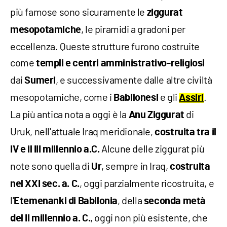
più famose sono sicuramente le
ziggurat
, le piramidi a gradoni per
mesopotamiche
eccellenza. Queste strutture furono costruite
come
templi e centri amministrativo-religiosi
dai
, e successivamente dalle altre civiltà
Sumeri
mesopotamiche, come i
e gli
.
Babilonesi
Assiri
La più antica nota a oggi è la
di
Anu Ziggurat
Uruk, nell'attuale Iraq meridionale,
costruita tra il
Alcune delle ziggurat più
IV e il III millennio a.C.
note sono quella di
, sempre in Iraq,
Ur
costruita
, oggi parzialmente ricostruita, e
nel XXI sec. a. C.
l'
, della
Etemenanki di Babilonia
seconda metà
, oggi non più esistente, che
del II millennio a. C.