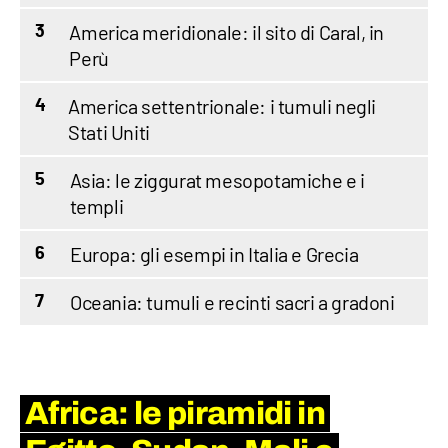
America meridionale: il sito di Caral, in
3
Perù
America settentrionale: i tumuli negli
4
Stati Uniti
Asia: le ziggurat mesopotamiche e i
5
templi
Europa: gli esempi in Italia e Grecia
6
Oceania: tumuli e recinti sacri a gradoni
7
Africa: le piramidi in