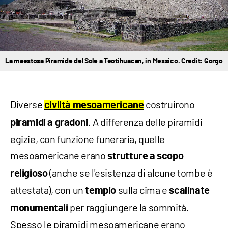
La maestosa Piramide del Sole a Teotihuacan, in Messico. Credit: Gorgo
Diverse
costruirono
civiltà mesoamericane
. A differenza delle piramidi
piramidi a gradoni
egizie, con funzione funeraria, quelle
mesoamericane erano
strutture a scopo
(anche se l'esistenza di alcune tombe è
religioso
attestata), con un
sulla cima e
tempio
scalinate
per raggiungere la sommità.
monumentali
Spesso le piramidi mesoamericane erano