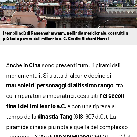
I templi indù di Ranganathaswamy, nell'India meridionale, costruiti in
più fasi a partire dal I millennio d. C. Credit: Richard Mortel
Anche in
sono presenti tumuli piramidali
Cina
monumentali. Si tratta di alcune decine di
, tra
mausolei di personaggi di altissimo rango
cui imperatori e imperatrici, costruiti
nei secoli
e con una ripresa al
finali del I millennio a.C.
tempo della
(618-907 d.C.). La
dinastia Tang
piramide cinese più nota è quella del complesso
funerario a Xi'An di
(259-210 a. C.), il