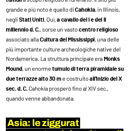
grande e più noto è quello di
, in Illinois,
Cahokia
negli
. Qui,
Stati Uniti
a cavallo del I e del II
, sorse un vasto
millennio d. C.
centro religioso
associato alla
, una delle
Cultura del Mississippi
più importante culture archeologiche native del
Nordamerica. La struttura principale era
Monks
, un enorme
Mound
tumulo di terra piramidale su
e costruito
due terrazze alto 30 m
all'inizio del X
Cahokia prosperò fino al XIV sec.,
sec. d. C.
quando venne abbandonata.
Asia: le
ziggurat