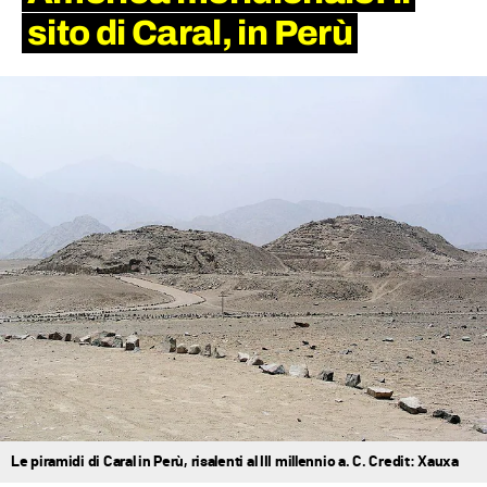
sito di
Caral
, in
Perù
Le piramidi di Caral in Perù, risalenti al III millennio a. C. Credit: Xauxa