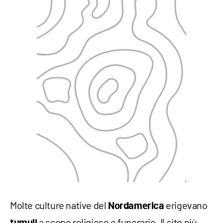
Molte culture native del
erigevano
Nordamerica
a scopo religioso e funerario. Il sito più
tumuli