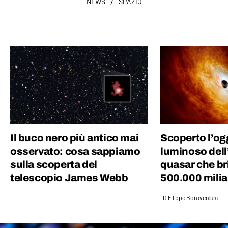
/
NEWS
SPAZIO
Il buco nero più antico mai
Scoperto l’og
osservato: cosa sappiamo
luminoso dell
sulla scoperta del
quasar che br
telescopio James Webb
500.000 miliar
Di
Filippo Bonaventura