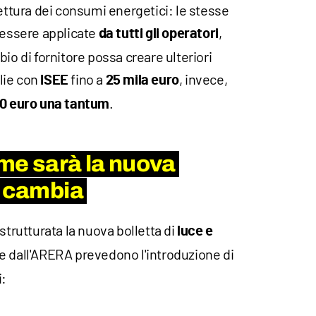
lettura dei consumi energetici: le stesse
 essere applicate
,
da tutti gli operatori
io di fornitore possa creare ulteriori
glie con
fino a
, invece,
ISEE
25 mila euro
.
0
euro una tantum
me sarà la nuova
a cambia
strutturata la nuova bolletta di
luce e
e dall'ARERA prevedono l'introduzione di
i: