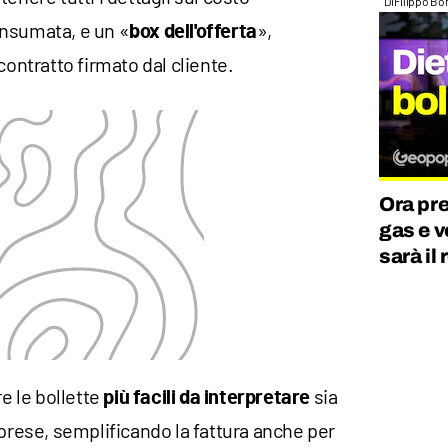
Di
Filippo Bo
onsumata, e un «
»,
box dell'offerta
contratto firmato dal cliente.
Ora pr
gas e 
sarà il
re le bollette
sia
più facili da interpretare
mprese, semplificando la fattura anche per