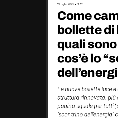
2 Luglio 2025
11:28
Come camb
bollette di
quali sono 
cos’è lo “
dell’energ
Le nuove bollette luce e
struttura rinnovata, più
pagina uguale per tutti (
"scontrino dell'energia" c