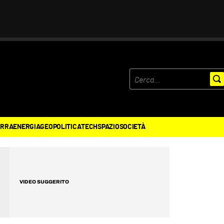
ERRA
ENERGIA
GEOPOLITICA
TECH
SPAZIO
SOCIETÀ
VIDEO SUGGERITO