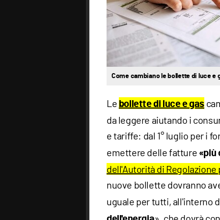
Come cambiano le bollette di luce e ga
Le
cam
bollette di luce e gas
da leggere aiutando i consu
e tariffe: dal 1° luglio per i f
emettere delle fatture
«più 
dell'Autorità di Regolazione
nuove bollette dovranno ave
uguale per tutti, all'interno 
», che dovrà cont
dell'energia