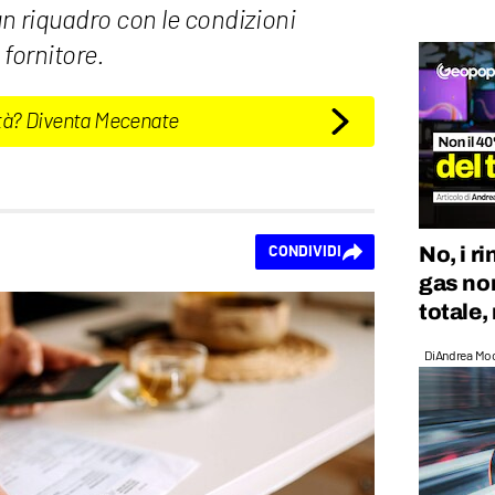
un riquadro con le condizioni
 fornitore.
tà? Diventa Mecenate
No, i ri
CONDIVIDI
gas no
totale,
Di
Andrea Mo