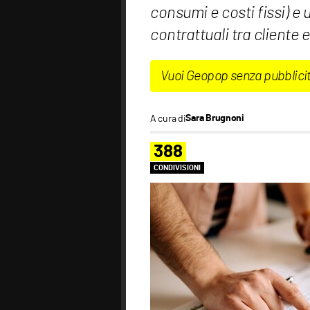
consumi e costi fissi) e 
contrattuali tra cliente e
Vuoi Geopop senza pubblici
A cura di
Sara Brugnoni
388
CONDIVISIONI