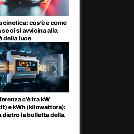
 cinetica: cos’è e come
se ci si avvicina alla
à della luce
ferenza c’è tra kW
tt) e kWh (kilowattora):
a dietro la bolletta della