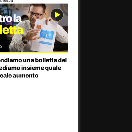
naventura
endiamo una bolletta del
vediamo insieme quale
 reale aumento