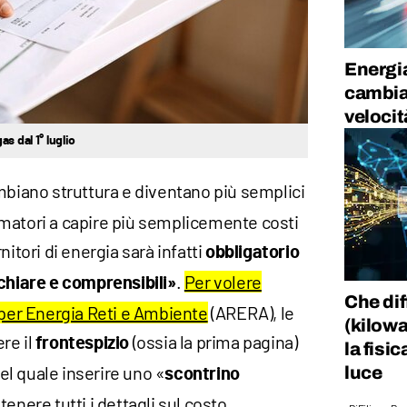
Energia
cambia 
velocit
s dal 1° luglio
biano struttura e diventano più semplici
matori a capire più semplicemente costi
ornitori di energia sarà infatti
obbligatorio
.
Per volere
chiare e comprensibili»
Che dif
 per Energia Reti e Ambiente
(ARERA), le
(kilowa
re il
(ossia la prima pagina)
frontespizio
la fisic
del quale inserire uno «
luce
scontrino
enere tutti i dettagli sul costo