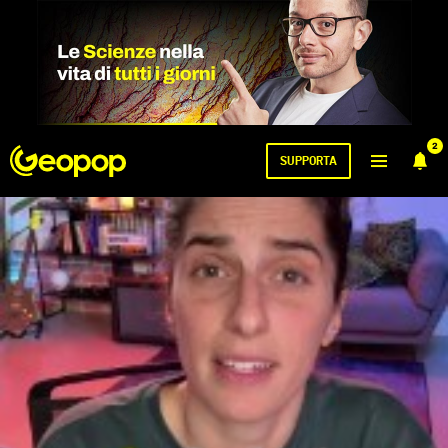
2
SUPPORTA