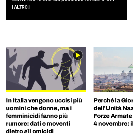
matematica divertente e comprensibile. Ex-
[ALTRO]
pallanuotista, amante dello sport, dopo aver
lavorato nella consulenza informatica, in
piena crisi dei trent’anni sono finita a
lavorare in televisione per poi finalmente
approdare in Geopop.
In Italia vengono uccisi più
Perché la Gio
uomini che donne, ma i
dell’Unità Naz
femminicidi fanno più
Forze Armate s
rumore: dati e moventi
4 novembre: il
dietro gli omicidi