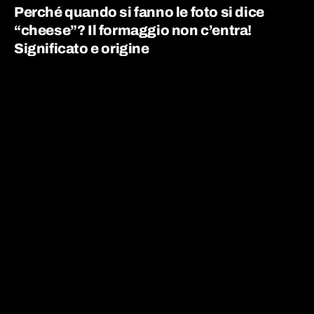
la mia scuola di inglese online "English with
Perché quando si fanno le foto si dice
Giulia".
“cheese”? Il formaggio non c’entra!
Significato e origine