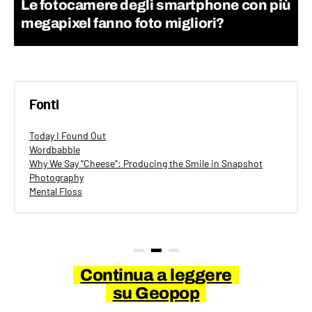
Le fotocamere degli smartphone con più
megapixel fanno foto migliori?
Fonti
Today I Found Out
Wordbabble
Why We Say “Cheese”: Producing the Smile in Snapshot
Photography
Mental Floss
Continua a leggere
su Geopop