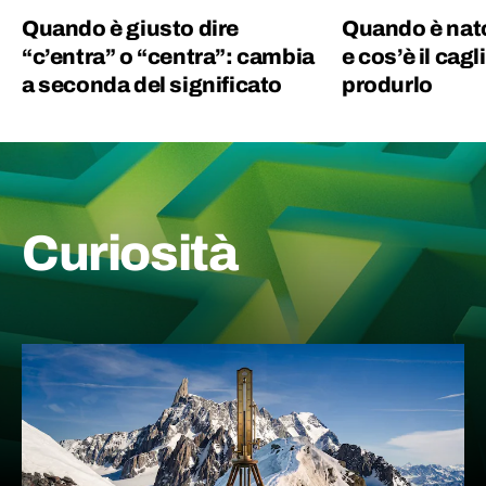
Quando è giusto dire
Quando è nato
“c’entra” o “centra”: cambia
e cos’è il cagl
a seconda del significato
produrlo
Curiosità