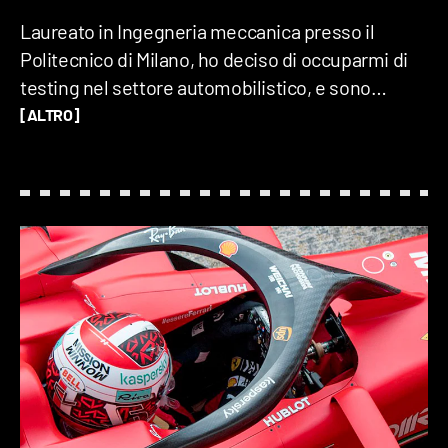
Laureato in Ingegneria meccanica presso il
Politecnico di Milano, ho deciso di occuparmi di
testing nel settore automobilistico, e sono
specializzato nell'esecuzione dei test di
[ALTRO]
validazione e di sicurezza passiva. Mi piace
indagare gli aspetti pratici e comprendere i
principi che permettono il funzionamento degli
strumenti che ci circondano. Sono un
appassionato di aeronautica, informatica ed
elettronica, e nel tempo libero mi diletto nelle
piccole riparazioni.