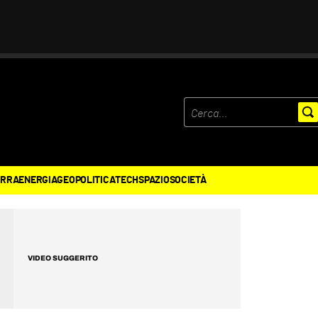
ERRA
ENERGIA
GEOPOLITICA
TECH
SPAZIO
SOCIETÀ
VIDEO SUGGERITO