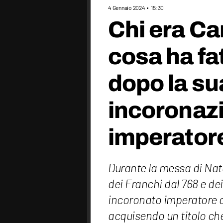
4 Gennaio 2024
15:30
Chi era Ca
cosa ha fa
dopo la su
incoronaz
imperator
Durante la messa di Nata
dei Franchi dal 768 e de
incoronato imperatore d
acquisendo un titolo c