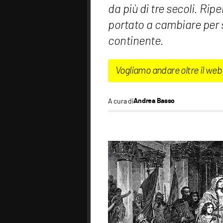
da più di tre secoli. Ri
portato a cambiare per 
continente.
Vogliamo andare oltre il web
A cura di
Andrea Basso