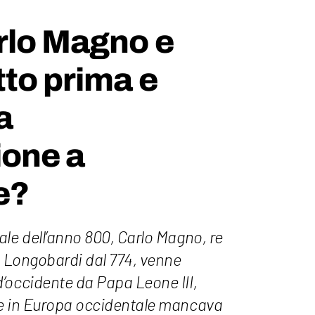
rlo Magno e
tto prima e
a
ione a
e?
le dell’anno 800, Carlo Magno, re
i Longobardi dal 774, venne
’occidente da Papa Leone III,
he in Europa occidentale mancava