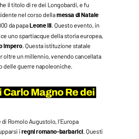
e il titolo di re dei Longobardi, e fu
idente nel corso della
messa di Natale
 800 da papa
. Questo evento, in
Leone III
sce uno spartiacque della storia europea,
. Questa istituzione statale
o Impero
r oltre un millennio, venendo cancellata
o delle guerre napoleoniche.
i Carlo Magno Re dei
 di Romolo Augustolo, l’Europa
upparsi i
. Questi
regni romano-barbarici