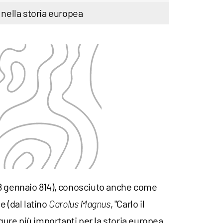
o nella storia europea
28 gennaio 814), conosciuto anche come
e (dal latino
, "Carlo il
Carolus Magnus
igure più importanti per la storia europea.