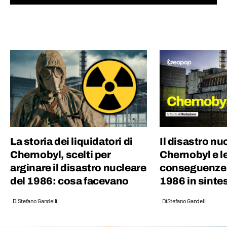
elementi chiave per creare un buon
contenuto sia mescolare scienza e cultura
“pop”: proprio per questo motivo amo
guardare film, andare ai concerti e
collezionare dischi in vinile.
La storia dei liquidatori di
Il disastro nu
Chernobyl, scelti per
Chernobyl e l
arginare il disastro nucleare
conseguenze d
del 1986: cosa facevano
1986 in sintes
Di
Stefano Gandelli
Di
Stefano Gandelli