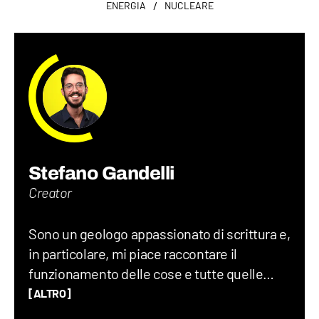
/
ENERGIA
NUCLEARE
Stefano Gandelli
Creator
Sono un geologo appassionato di scrittura e,
in particolare, mi piace raccontare il
funzionamento delle cose e tutte quelle
storie assurde (ma vere) che accadono nel
[ALTRO]
mondo ogni giorno. Credo che uno degli