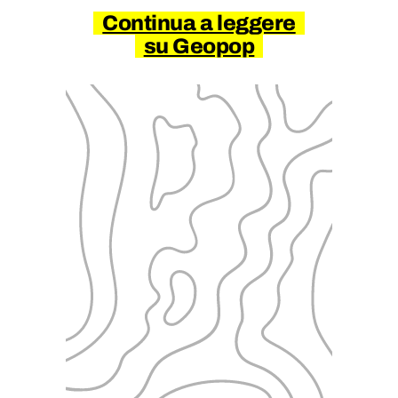
Continua a leggere
su Geopop