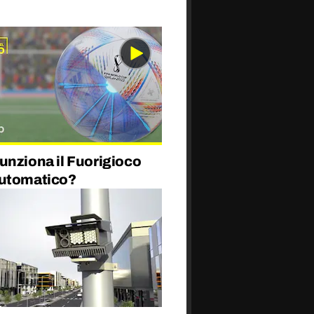
unziona il Fuorigioco
utomatico?