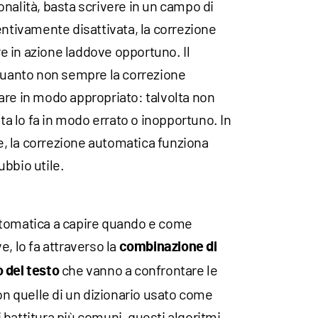
nalità, basta scrivere in un campo di
entivamente disattivata, la correzione
 in azione laddove opportuno. Il
 quanto non sempre la correzione
are in modo appropriato: talvolta non
lta lo fa in modo errato o inopportuno. In
, la correzione automatica funziona
bbio utile.
utomatica a capire quando e come
e, lo fa attraverso la
combinazione di
che vanno a confrontare le
 del testo
con quelle di un dizionario usato come
di battitura più comuni, questi algoritmi