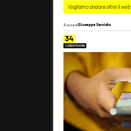
Vogliamo andare oltre il web
A cura di
Giuseppe Servidio
34
CONDIVISIONI