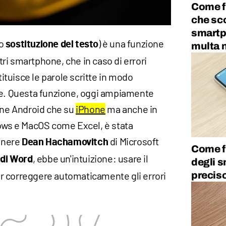
Come f
che sco
smartph
o
) è una funzione
sostituzione del testo
multa 
ri smartphone, che in caso di errori
stituisce le parole scritte in modo
te. Questa funzione, oggi ampiamente
hone Android che su
iPhone
ma anche in
dows e MacOS come Excel, è stata
egnere
di Microsoft
Dean Hachamovitch
Come f
, ebbe un'intuizione: usare il
 di Word
degli 
r correggere automaticamente gli errori
precis