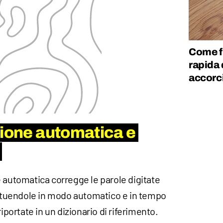
Come fu
rapida
accorci
zione automatica e
 automatica corregge le parole digitate
stituendole in modo automatico e in tempo
riportate in un dizionario di riferimento.