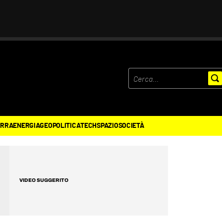
ERRA
ENERGIA
GEOPOLITICA
TECH
SPAZIO
SOCIETÀ
VIDEO SUGGERITO