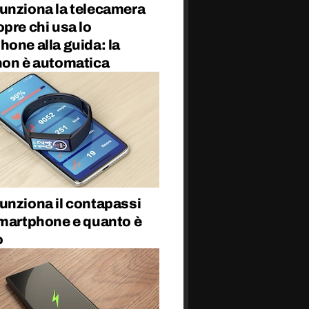
unziona la telecamera
pre chi usa lo
one alla guida: la
non è automatica
unziona il contapassi
smartphone e quanto è
o