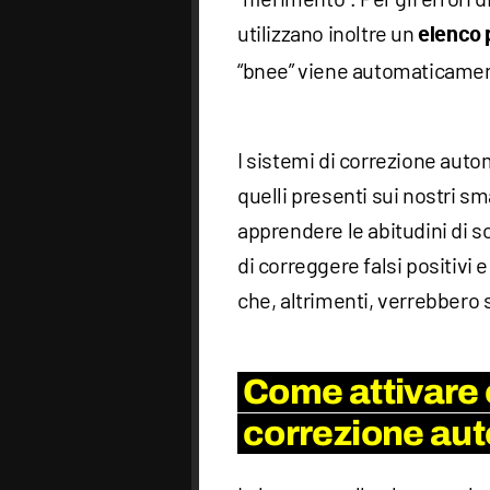
utilizzano inoltre un
elenco p
“bnee” viene automaticament
I sistemi di correzione aut
quelli presenti sui nostri s
apprendere le abitudini di s
di correggere falsi positivi
che, altrimenti, verrebbero
Come attivare e
correzione au