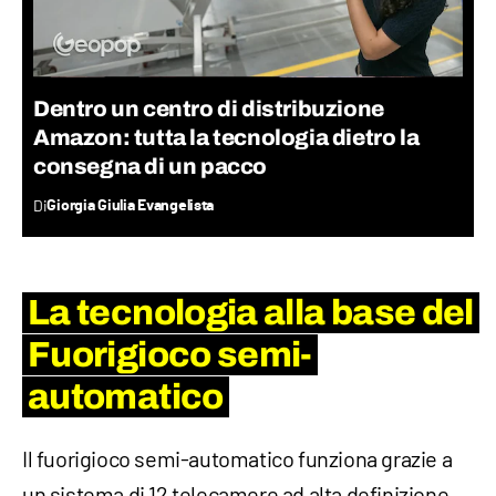
Dentro un centro di distribuzione
Amazon: tutta la tecnologia dietro la
consegna di un pacco
Di
Giorgia Giulia Evangelista
La tecnologia alla base del
Fuorigioco semi-
automatico
Il fuorigioco semi-automatico funziona grazie a
un sistema di 12 telecamere ad alta definizione,