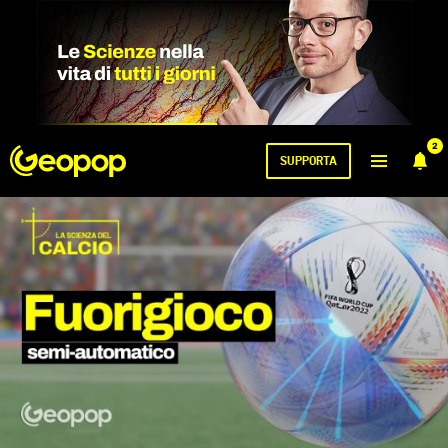
2
SUPPORTA