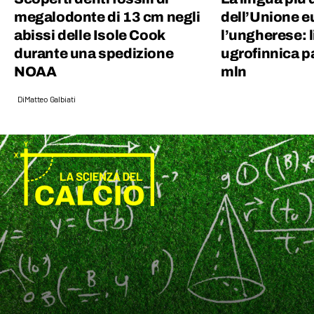
megalodonte di 13 cm negli
dell’Unione e
abissi delle Isole Cook
l’ungherese: 
durante una spedizione
ugrofinnica p
NOAA
mln
Di
Matteo Galbiati