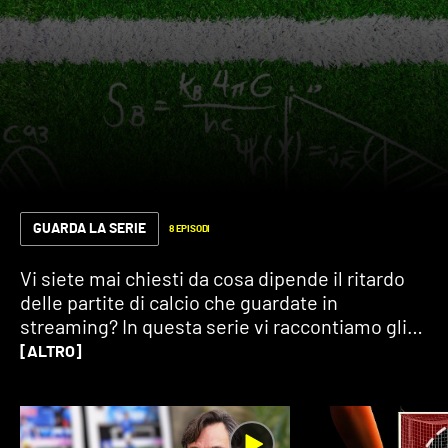
GUARDA LA SERIE
8 EPISODI
Vi siete mai chiesti da cosa dipende il ritardo
delle partite di calcio che guardate in
streaming? In questa serie vi raccontiamo gli
aspetti tecnici e tecnologici del calcio: da
[ALTRO]
come funziona il fuori gioco automatico alla
goal line technology, passando per la fisica
della punizione di Roberto Carlos.