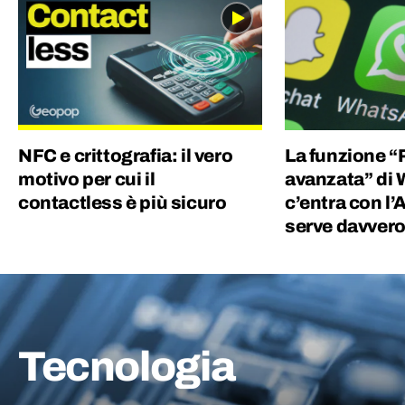
NFC e crittografia: il vero
La funzione “
motivo per cui il
avanzata” di
contactless è più sicuro
c’entra con l’
serve davver
Tecnologia