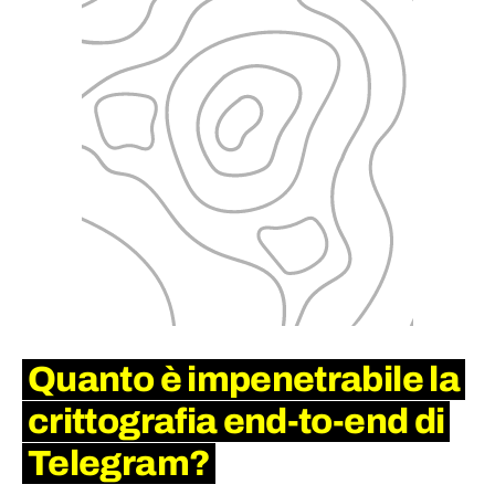
Quanto è impenetrabile la
crittografia end-to-end di
Telegram?