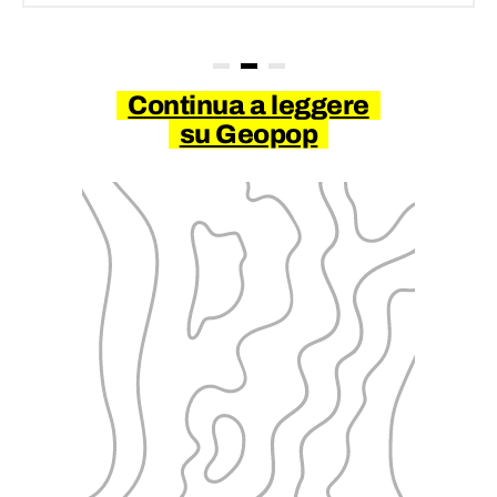
Continua a leggere
su Geopop