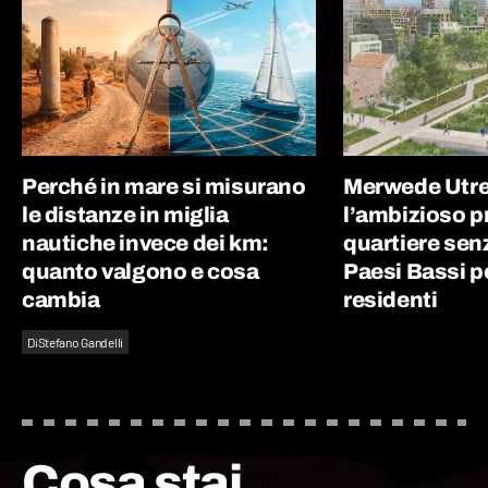
Perché in mare si misurano
Merwede Utre
le distanze in miglia
l’ambizioso p
nautiche invece dei km:
quartiere sen
quanto valgono e cosa
Paesi Bassi p
cambia
residenti
Di
Stefano Gandelli
Cosa stai