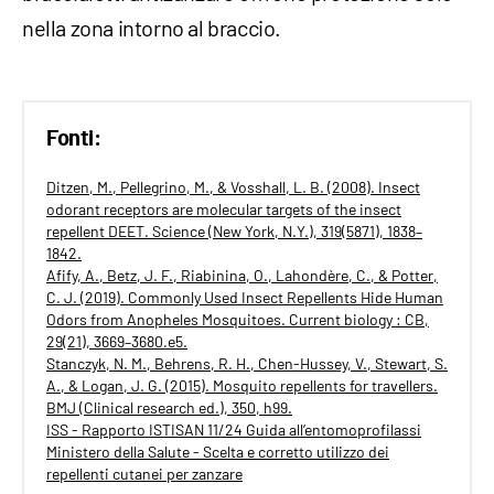
nella zona intorno al braccio.
Fonti:
Ditzen, M., Pellegrino, M., & Vosshall, L. B. (2008). Insect
odorant receptors are molecular targets of the insect
repellent DEET. Science (New York, N.Y.), 319(5871), 1838–
1842.
Afify, A., Betz, J. F., Riabinina, O., Lahondère, C., & Potter,
C. J. (2019). Commonly Used Insect Repellents Hide Human
Odors from Anopheles Mosquitoes. Current biology : CB,
29(21), 3669–3680.e5.
Stanczyk, N. M., Behrens, R. H., Chen-Hussey, V., Stewart, S.
A., & Logan, J. G. (2015). Mosquito repellents for travellers.
BMJ (Clinical research ed.), 350, h99.
ISS - Rapporto ISTISAN 11/24 Guida all’entomoprofilassi
Ministero della Salute - Scelta e corretto utilizzo dei
repellenti cutanei per zanzare