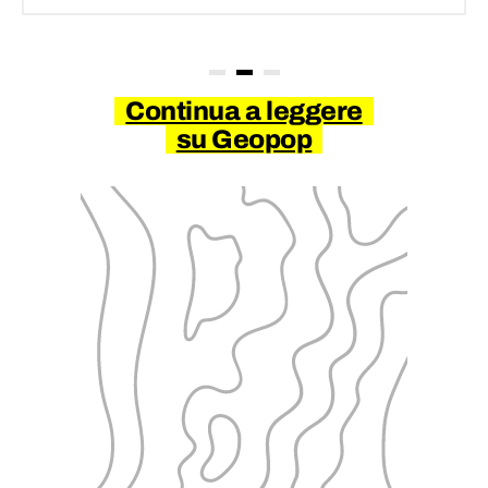
Continua a leggere
su Geopop