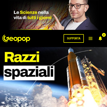
2
SUPPORTA