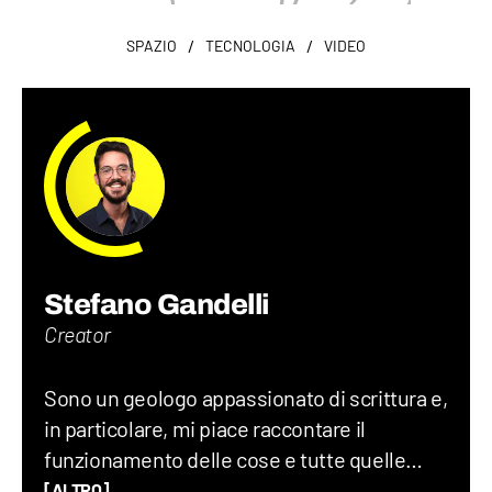
/
/
SPAZIO
TECNOLOGIA
VIDEO
Stefano Gandelli
Creator
Sono un geologo appassionato di scrittura e,
in particolare, mi piace raccontare il
funzionamento delle cose e tutte quelle
storie assurde (ma vere) che accadono nel
[ALTRO]