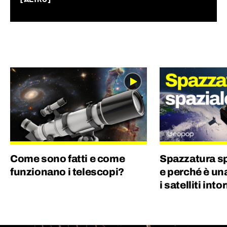
mondo ogni giorno. Credo che uno degli
elementi chiave per creare un buon
contenuto sia mescolare scienza e cultura
“pop”: proprio per questo motivo amo
guardare film, andare ai concerti e
collezionare dischi in vinile.
Come sono fatti e come
Spazzatura sp
funzionano i telescopi?
e perché è un
i satelliti into